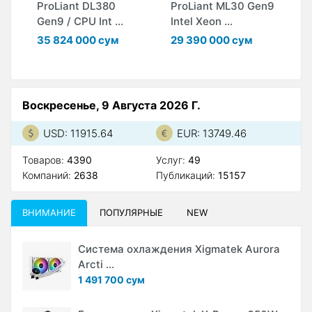
ProLiant DL380
ProLiant ML30 Gen9
P
Gen9 / CPU Int ...
Intel Xeon ...
G
35 824 000 сум
29 390 000 сум
1
Воскресенье, 9 Августа 2026 Г.
USD: 11915.64
EUR: 13749.46
Товаров:
4390
Услуг:
49
Компаний:
2638
Публикаций:
15157
ВНИМАНИЕ
ПОПУЛЯРНЫЕ
NEW
Система охлаждения Xigmatek Aurora
Arcti ...
1 491 700 сум