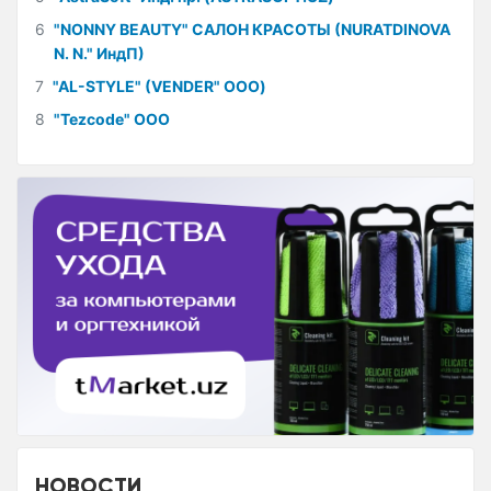
6
"NONNY BEAUTY" САЛОН КРАСОТЫ (NURATDINOVA
N. N." ИндП)
7
"AL-STYLE" (VENDER" ООО)
8
"Tezcode" ООО
НОВОСТИ