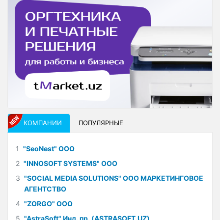
КОМПАНИИ
ПОПУЛЯРНЫЕ
1
"SeoNest" ООО
2
"INNOSOFT SYSTEMS" ООО
3
"SOCIAL MEDIA SOLUTIONS" ООО МАРКЕТИНГОВОЕ
АГЕНТСТВО
4
"ZORGO" ООО
5
"AstraSoft" Инд. пр. (ASTRASOFT.UZ)