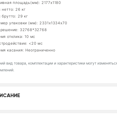
тивная площадь(мм): 2177x1180
 нетто: 26 кг
 брутто: 29 кг
змер упаковки (мм): 2331x1334x70
зрешение: 32768*32768
мя отклика: 10 мс
стродействие: <20 мс
емя касания: Неограниченно
ий вид товара, комплектации и характеристики могут изменять
млений.
ИСАНИЕ