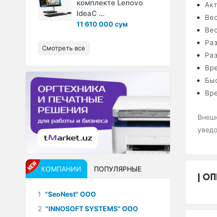
комплекте Lenovo
Ак
IdeaC ...
Вес
11 610 000 сум
Вес
Ра
Смотреть все
Ра
Вре
Бы
Вр
Внешн
уведо
КОМПАНИИ
ПОПУЛЯРНЫЕ
ОП
1
"SeoNest" ООО
2
"INNOSOFT SYSTEMS" ООО