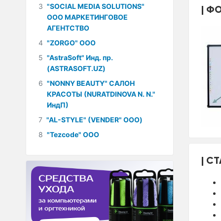
3
"SOCIAL MEDIA SOLUTIONS"
ФО
ООО МАРКЕТИНГОВОЕ
АГЕНТСТВО
4
"ZORGO" ООО
5
"AstraSoft" Инд. пр.
(ASTRASOFT.UZ)
6
"NONNY BEAUTY" САЛОН
КРАСОТЫ (NURATDINOVA N. N."
ИндП)
7
"AL-STYLE" (VENDER" ООО)
8
"Tezcode" ООО
СТ