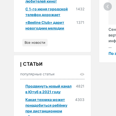
любителей кино!
С 1-го июня городской
1432
телефон дорожает
«Beeline Club» дарит
1371
новогодние мелодии
ая
Интерактивная
Интерактивная
Сен
 points
доска FPB 10 points
доска FPB 10 points
вер
88"
82"
инф
Все новости
...
По запросу
По запросу
По 
СТАТЬИ
популярные статьи
Продвинуть новый канал
4821
в Ютуб в 2021 году
Какая техника может
4303
понадобиться ребёнку
при дистанционном