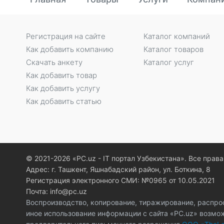
Регистрация на сайте
Каталог компаний
Как добавить компанию
Каталог товаров
Скачать анкету
Каталог услуг
Как добавить товар
Как добавить услугу
Как добавить статью
© 2021-2026 «PC.uz - IT портал Узбекистана». Все пра
Адрес: г. Ташкент, Яшнабадский район, ул. Боткина, 8
Регистрация электронного СМИ: №0965 от 10.05.2021
Почта: info@pc.uz
Воспроизводство, копирование, тиражирование, распро
иное использование информации с сайта «PC.uz» возмо