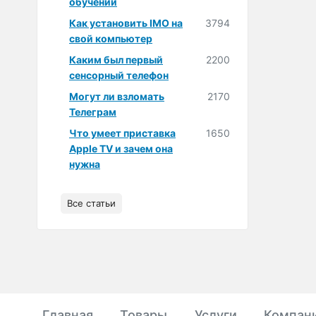
обучении
Как установить IMO на
3794
свой компьютер
Каким был первый
2200
сенсорный телефон
Могут ли взломать
2170
Телеграм
Что умеет приставка
1650
Apple TV и зачем она
нужна
Все статьи
Главная
Товары
Услуги
Компан