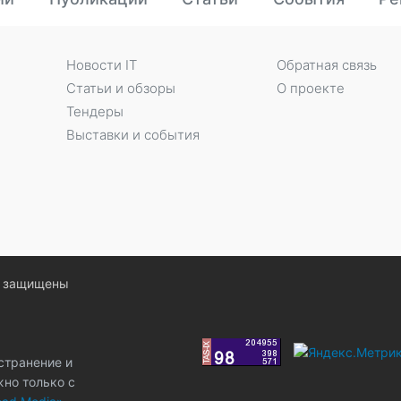
Новости IT
Обратная связь
Статьи и обзоры
О проекте
Тендеры
Выставки и события
ва защищены
странение и
жно только с