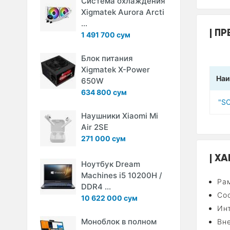
Система охлаждения
Xigmatek Aurora Arcti
...
ПР
1 491 700 сум
Блок питания
Xigmatek X-Power
Наи
650W
634 800 сум
"S
Наушники Xiaomi Mi
Air 2SE
271 000 сум
ХА
Ноутбук Dream
Machines i5 10200H /
Ра
DDR4 ...
Со
10 622 000 сум
Ин
Моноблок в полном
Вн