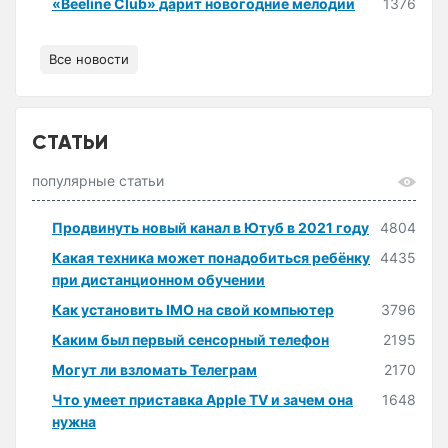
«Beeline Club» дарит новогодние мелодии
1376
Все новости
СТАТЬИ
популярные статьи
Продвинуть новый канал в Ютуб в 2021 году
4804
Какая техника может понадобиться ребёнку
4435
при дистанционном обучении
Как установить IMO на свой компьютер
3796
Каким был первый сенсорный телефон
2195
Могут ли взломать Телеграм
2170
Что умеет приставка Apple TV и зачем она
1648
нужна