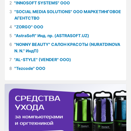
2
"INNOSOFT SYSTEMS" ООО
3
"SOCIAL MEDIA SOLUTIONS" ООО МАРКЕТИНГОВОЕ
АГЕНТСТВО
4
"ZORGO" ООО
5
"AstraSoft" Инд. пр. (ASTRASOFT.UZ)
6
"NONNY BEAUTY" САЛОН КРАСОТЫ (NURATDINOVA
N. N." ИндП)
7
"AL-STYLE" (VENDER" ООО)
8
"Tezcode" ООО