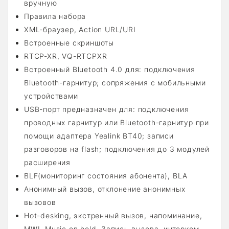
вручную
Правила набора
XML-браузер, Action URL/URI
Встроенные скриншоты
RTCP-XR, VQ-RTCPXR
Встроенный Bluetooth 4.0 для: подключения
Bluetooth-гарнитур; сопряжения с мобильными
устройствами
USB-порт предназначен для: подключения
проводных гарнитур или Bluetooth-гарнитур при
помощи адаптера Yealink BT40; записи
разговоров на flash; подключения до 3 модулей
расширения
BLF(мониторинг состояния абонента), BLA
Анонимный вызов, отклонение анонимных
вызовов
Hot-desking, экстренный вызов, напоминание,
MWI, Music on hold, Запись вызова, интерком