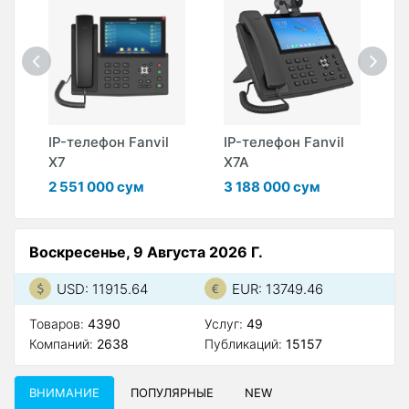
IP-телефон Fanvil
IP-телефон Fanvil
I
X7
X7A
X
2 551 000 сум
3 188 000 сум
2
Воскресенье, 9 Августа 2026 Г.
USD: 11915.64
EUR: 13749.46
Товаров:
4390
Услуг:
49
Компаний:
2638
Публикаций:
15157
ВНИМАНИЕ
ПОПУЛЯРНЫЕ
NEW