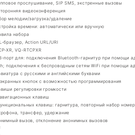
упповое прослушивание, SIP SMS, экстренные вызовы
сторонняя видеоконференция
бор мелодии/загрузка/удаление
стройка времени: автоматически или вручную
авила набора
-браузер, Action URL/URI
CP-XR, VQ-RTCPXR
-порт для: подключения Bluetooth-гарнитур при помощи ад
sh; подключения к беспроводным сетям WiFi при помощи а
авиатура с русскими и английскими буквами
 экранных кнопок с возможностью программирования
авиши регулировки громкости
навигационных клавиш
ункциональных клавиш: гарнитура, повторный набор номера
крофона, трансфер, удержание
онимный вызов, отклонение анонимных вызовов
F