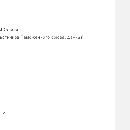
MD5-sess)
частников Таможенного союза, данный
ения