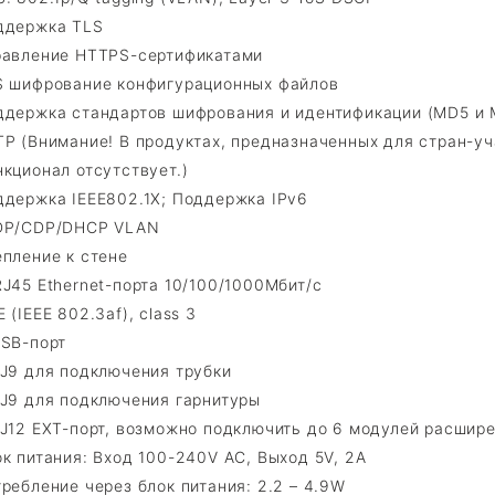
ддержка TLS
равление HTTPS-сертификатами
S шифрование конфигурационных файлов
ддержка стандартов шифрования и идентификации (MD5 и 
TP (Внимание! В продуктах, предназначенных для стран-у
кционал отсутствует.)
ддержка IEEE802.1X; Поддержка IPv6
DP/CDP/DHCP VLAN
епление к стене
J45 Ethernet-порта 10/100/1000Мбит/с
 (IEEE 802.3af), class 3
USB-порт
RJ9 для подключения трубки
RJ9 для подключения гарнитуры
RJ12 EXT-порт, возможно подключить до 6 модулей расшир
к питания: Вход 100-240V AC, Выход 5V, 2А
ребление через блок питания: 2.2 – 4.9W