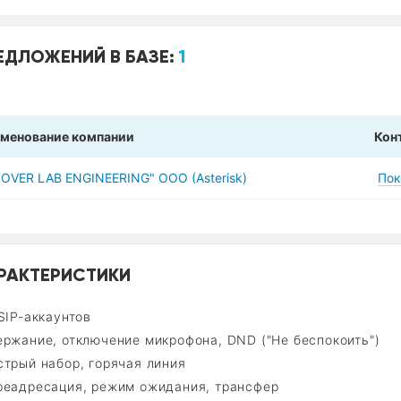
ЕДЛОЖЕНИЙ В БАЗЕ:
1
менование компании
Кон
LOVER LAB ENGINEERING" OOO (Asterisk)
Пок
РАКТЕРИСТИКИ
SIP-аккаунтов
ержание, отключение микрофона, DND ("Не беспокоить")
стрый набор, горячая линия
реадресация, режим ожидания, трансфер