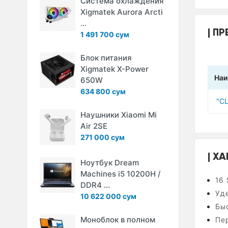
Система охлаждения
Xigmatek Aurora Arcti
...
ПР
1 491 700 сум
Блок питания
Xigmatek X-Power
Наи
650W
634 800 сум
"C
Наушники Xiaomi Mi
Air 2SE
271 000 сум
ХА
Ноутбук Dream
Machines i5 10200H /
16 
DDR4 ...
Уд
10 622 000 сум
Бы
Моноблок в полном
Пе