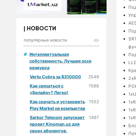
По
Уп
AE
НОВОСТИ
По
SR
популярные новости
фун
Интеллектуальная
По
собственность. Лучшие эссе
LL
конкурса
Кр
Vertu Cobra за $310000
2549
2хR
Как связаться с
1588
POE
«Билайн»? Легко!
1x
Как скачать и установить
1552
1х
Play Market на компьютер
1х
Sarkor Telecom запускает
1497
1x
проект Kinoman.uz для
Бло
своих абонентов,
Пот