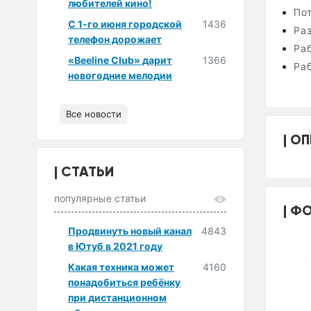
любителей кино!
Пот
С 1-го июня городской
1436
Ра
телефон дорожает
Ра
«Beeline Club» дарит
1366
Ра
новогодние мелодии
Все новости
ОП
СТАТЬИ
популярные статьи
ФО
Продвинуть новый канал
4843
в Ютуб в 2021 году
Какая техника может
4160
понадобиться ребёнку
при дистанционном