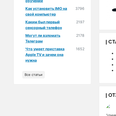
обучении
Как установить IMO на
3796
свой компьютер
Каким был первый
2197
сенсорный телефон
Могут ли взломать
2178
СТ
Телеграм
Что умеет приставка
1652
Apple TV и зачем она
нужна
Все статьи
ОТ