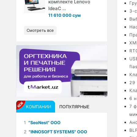
комплекте Lenovo
Гр
IdeaC ...
3-
11 610 000 сум
Вы
На
Смотреть все
Пр
XML
RT
USB
fla
Кл
29
Кл
6 
7 ф
КОМПАНИИ
ПОПУЛЯРНЫЕ
ми
Ан
1
"SeoNest" ООО
BL
2
"INNOSOFT SYSTEMS" ООО