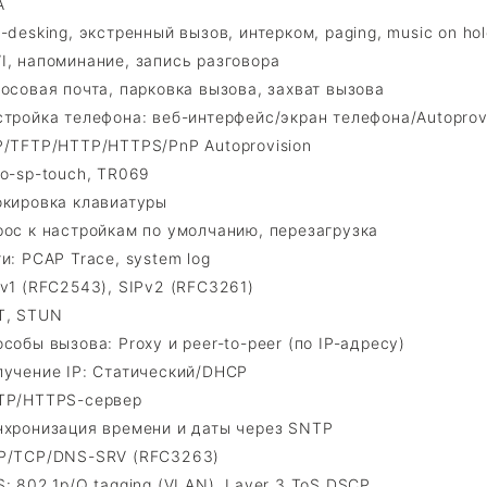
A
-desking, экстренный вызов, интерком, paging, music on ho
I, напоминание, запись разговора
осовая почта, парковка вызова, захват вызова
тройка телефона: веб-интерфейс/экран телефона/Autoprov
P/TFTP/HTTP/HTTPS/PnP Autoprovision
o-sp-touch, TR069
окировка клавиатуры
рос к настройкам по умолчанию, перезагрузка
и: PCAP Trace, system log
v1 (RFC2543), SIPv2 (RFC3261)
T, STUN
собы вызова: Proxy и peer-to-peer (по IP-адресу)
лучение IP: Статический/DHCP
TP/HTTPS-сервер
нхронизация времени и даты через SNTP
P/TCP/DNS-SRV (RFC3263)
: 802.1p/Q tagging (VLAN), Layer 3 ToS DSCP