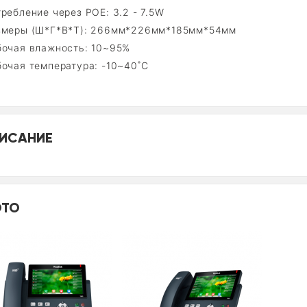
ребление через POE: 3.2 - 7.5W
змеры (Ш*Г*В*Т): 266мм*226мм*185мм*54мм
бочая влажность: 10~95%
бочая температура: -10~40˚C
ИСАНИЕ
ТО