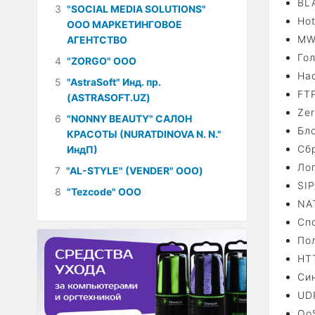
BL
3
"SOCIAL MEDIA SOLUTIONS"
Hot
ООО МАРКЕТИНГОВОЕ
MW
АГЕНТСТВО
Гол
4
"ZORGO" ООО
Нас
5
"AstraSoft" Инд. пр.
FT
(ASTRASOFT.UZ)
Zer
6
"NONNY BEAUTY" САЛОН
Бл
КРАСОТЫ (NURATDINOVA N. N."
Сб
ИндП)
Лог
7
"AL-STYLE" (VENDER" ООО)
SIP
8
"Tezcode" ООО
NA
Спо
По
HT
Си
UD
QoS