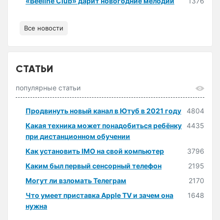
«Beeline Club» дарит новогодние мелодии
1376
Все новости
СТАТЬИ
популярные статьи
Продвинуть новый канал в Ютуб в 2021 году
4804
Какая техника может понадобиться ребёнку
4435
при дистанционном обучении
Как установить IMO на свой компьютер
3796
Каким был первый сенсорный телефон
2195
Могут ли взломать Телеграм
2170
Что умеет приставка Apple TV и зачем она
1648
нужна