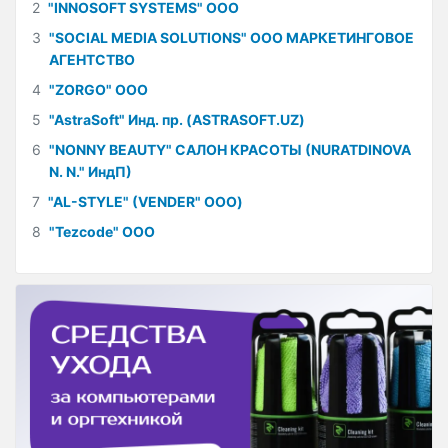
2
"INNOSOFT SYSTEMS" ООО
3
"SOCIAL MEDIA SOLUTIONS" ООО МАРКЕТИНГОВОЕ
АГЕНТСТВО
4
"ZORGO" ООО
5
"AstraSoft" Инд. пр. (ASTRASOFT.UZ)
6
"NONNY BEAUTY" САЛОН КРАСОТЫ (NURATDINOVA
N. N." ИндП)
7
"AL-STYLE" (VENDER" ООО)
8
"Tezcode" ООО