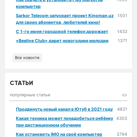
компьютер
Sarkor Telecom запускает проект Kinoman.uz
1501
для своих абонентов, любителей кино!
С 1-го июня городской телефон дорожает
1432
«Beeline Club» дарит новогодние мелодии
1371
Все новости
СТАТЬИ
популярные статьи
Продвинуть новый канал в Ютуб в 2021 году
4821
Какая техника может понадобиться ребёнку
4303
при дистанционном обучении
Как установить IMO на свой компьютер
3794