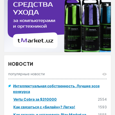
НОВОСТИ
популярные новости
Интеллектуальная собственность. Лучшие эссе
конкурса
Vertu Cobra за $310000
2554
Как связаться с «Билайн»? Легко!
1593
Как скачать и установить Play Market на
1555