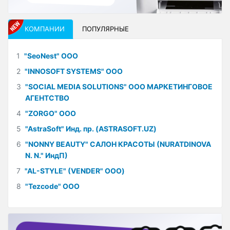
КОМПАНИИ
ПОПУЛЯРНЫЕ
1
"SeoNest" ООО
2
"INNOSOFT SYSTEMS" ООО
3
"SOCIAL MEDIA SOLUTIONS" ООО МАРКЕТИНГОВОЕ
АГЕНТСТВО
4
"ZORGO" ООО
5
"AstraSoft" Инд. пр. (ASTRASOFT.UZ)
6
"NONNY BEAUTY" САЛОН КРАСОТЫ (NURATDINOVA
N. N." ИндП)
7
"AL-STYLE" (VENDER" ООО)
8
"Tezcode" ООО