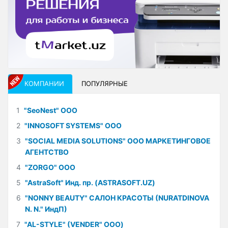
КОМПАНИИ
ПОПУЛЯРНЫЕ
1
"SeoNest" ООО
2
"INNOSOFT SYSTEMS" ООО
3
"SOCIAL MEDIA SOLUTIONS" ООО МАРКЕТИНГОВОЕ
АГЕНТСТВО
4
"ZORGO" ООО
5
"AstraSoft" Инд. пр. (ASTRASOFT.UZ)
6
"NONNY BEAUTY" САЛОН КРАСОТЫ (NURATDINOVA
N. N." ИндП)
7
"AL-STYLE" (VENDER" ООО)