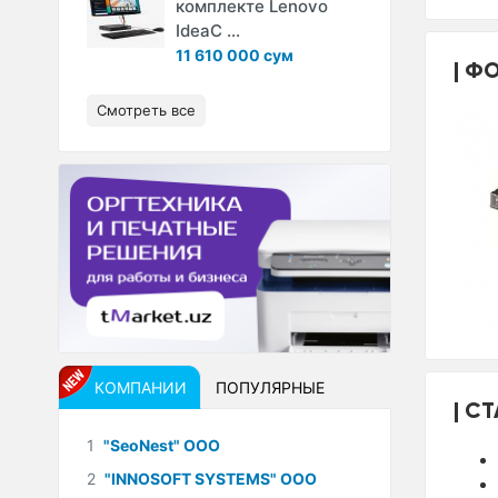
комплекте Lenovo
IdeaC ...
11 610 000 сум
ФО
Смотреть все
КОМПАНИИ
ПОПУЛЯРНЫЕ
СТ
1
"SeoNest" ООО
2
"INNOSOFT SYSTEMS" ООО