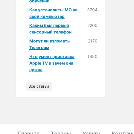
обучении
Как установить IMO на
3794
свой компьютер
Каким был первый
2200
сенсорный телефон
Могут ли взломать
2170
Телеграм
Что умеет приставка
1650
Apple TV и зачем она
нужна
Все статьи
Главная
Товары
Услуги
Компан