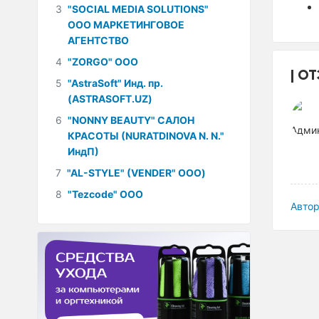
3
"SOCIAL MEDIA SOLUTIONS"
ООО МАРКЕТИНГОВОЕ
АГЕНТСТВО
4
"ZORGO" ООО
ОТ
5
"AstraSoft" Инд. пр.
(ASTRASOFT.UZ)
6
"NONNY BEAUTY" САЛОН
КРАСОТЫ (NURATDINOVA N. N."
ИндП)
7
"AL-STYLE" (VENDER" ООО)
8
"Tezcode" ООО
Автор