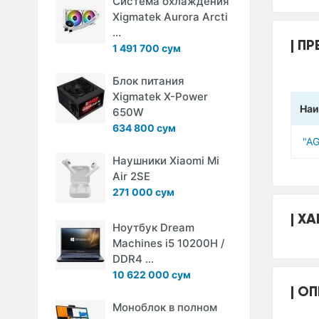
Система охлаждения
Xigmatek Aurora Arcti
...
ПР
1 491 700 сум
Блок питания
Xigmatek X-Power
Наи
650W
634 800 сум
"A
Наушники Xiaomi Mi
Air 2SE
271 000 сум
ХА
Ноутбук Dream
Machines i5 10200H /
DDR4 ...
10 622 000 сум
ОП
Моноблок в полном