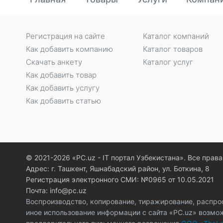
Регистрация на сайте
Каталог компаний
Как добавить компанию
Каталог товаров
Скачать анкету
Каталог услуг
Как добавить товар
Как добавить услугу
Как добавить статью
© 2021-2026 «PC.uz - IT портал Узбекистана». Все пра
Адрес: г. Ташкент, Яшнабадский район, ул. Боткина, 8
Регистрация электронного СМИ: №0965 от 10.05.2021
Почта: info@pc.uz
Воспроизводство, копирование, тиражирование, распро
иное использование информации с сайта «PC.uz» возмо