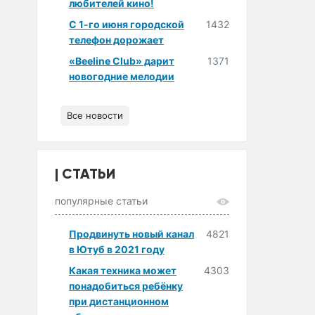
любителей кино!
С 1-го июня городской
1432
телефон дорожает
«Beeline Club» дарит
1371
новогодние мелодии
Все новости
СТАТЬИ
популярные статьи
Продвинуть новый канал
4821
в Ютуб в 2021 году
Какая техника может
4303
понадобиться ребёнку
при дистанционном