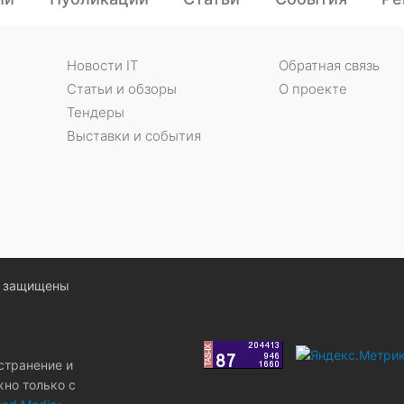
Новости IT
Обратная связь
Статьи и обзоры
О проекте
Тендеры
Выставки и события
ва защищены
странение и
жно только с