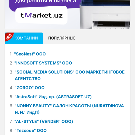
КОМПАНИИ
ПОПУЛЯРНЫЕ
1
"SeoNest" ООО
2
"INNOSOFT SYSTEMS" ООО
3
"SOCIAL MEDIA SOLUTIONS" ООО МАРКЕТИНГОВОЕ
АГЕНТСТВО
4
"ZORGO" ООО
5
"AstraSoft" Инд. пр. (ASTRASOFT.UZ)
6
"NONNY BEAUTY" САЛОН КРАСОТЫ (NURATDINOVA
N. N." ИндП)
7
"AL-STYLE" (VENDER" ООО)
8
"Tezcode" ООО