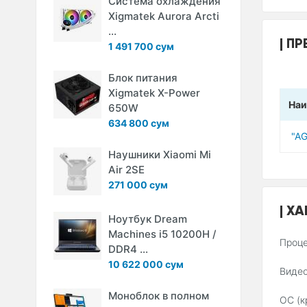
Система охлаждения
Xigmatek Aurora Arcti
...
ПР
1 491 700 сум
Блок питания
Xigmatek X-Power
Наи
650W
634 800 сум
"A
Наушники Xiaomi Mi
Air 2SE
271 000 сум
ХА
Ноутбук Dream
Machines i5 10200H /
Проце
DDR4 ...
10 622 000 сум
Видео
Моноблок в полном
ОС (к