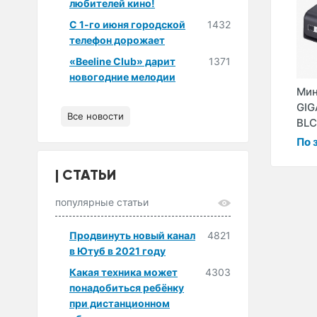
любителей кино!
С 1-го июня городской
1432
телефон дорожает
«Beeline Club» дарит
1371
новогодние мелодии
Мин
GIG
Все новости
BLC
По 
СТАТЬИ
популярные статьи
Продвинуть новый канал
4821
в Ютуб в 2021 году
Какая техника может
4303
понадобиться ребёнку
при дистанционном