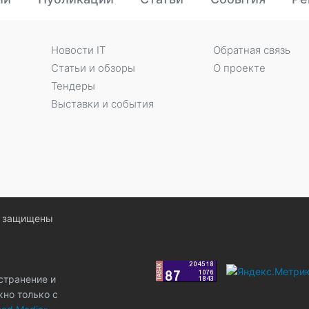
Новости IT
Обратная связь
Статьи и обзоры
О проекте
Тендеры
Выставки и события
ва защищены
странение и
жно только с