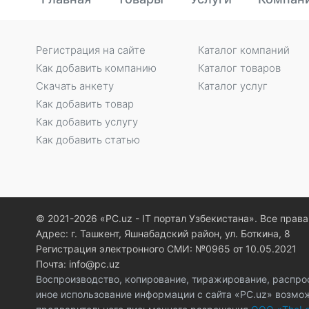
Регистрация на сайте
Каталог компаний
Как добавить компанию
Каталог товаров
Скачать анкету
Каталог услуг
Как добавить товар
Как добавить услугу
Как добавить статью
© 2021-2026 «PC.uz - IT портал Узбекистана». Все пра
Адрес: г. Ташкент, Яшнабадский район, ул. Боткина, 8
Регистрация электронного СМИ: №0965 от 10.05.2021
Почта: info@pc.uz
Воспроизводство, копирование, тиражирование, распро
иное использование информации с сайта «PC.uz» возмо