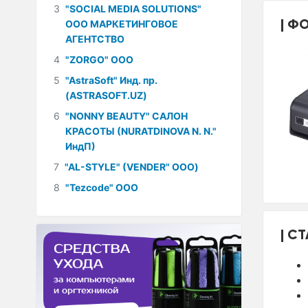
3
"SOCIAL MEDIA SOLUTIONS"
ФО
ООО МАРКЕТИНГОВОЕ
АГЕНТСТВО
4
"ZORGO" ООО
5
"AstraSoft" Инд. пр.
(ASTRASOFT.UZ)
6
"NONNY BEAUTY" САЛОН
КРАСОТЫ (NURATDINOVA N. N."
ИндП)
7
"AL-STYLE" (VENDER" ООО)
8
"Tezcode" ООО
СТ