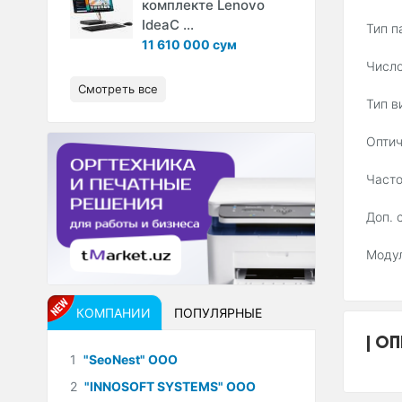
комплекте Lenovo
IdeaC ...
Тип п
11 610 000 сум
Число
Смотреть все
Тип в
Оптич
Часто
Доп. 
Модул
КОМПАНИИ
ПОПУЛЯРНЫЕ
ОП
1
"SeoNest" ООО
2
"INNOSOFT SYSTEMS" ООО