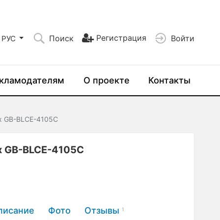
Регистрация
Поиск
Войти
РУС
кламодателям
О проекте
Контакты
x GB-BLCE-4105C
x GB-BLCE-4105C
писание
Фото
Отзывы
1