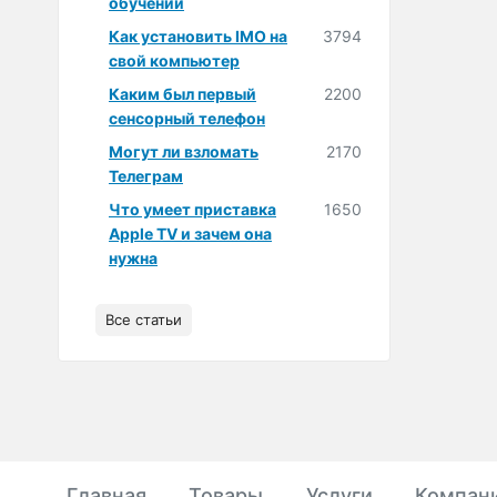
обучении
Как установить IMO на
3794
свой компьютер
Каким был первый
2200
сенсорный телефон
Могут ли взломать
2170
Телеграм
Что умеет приставка
1650
Apple TV и зачем она
нужна
Все статьи
Главная
Товары
Услуги
Компан