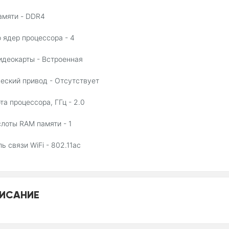
амяти - DDR4
 ядер процессора - 4
идеокарты - Встроенная
еский привод - Отсутствует
та процессора, ГГц - 2.0
слоты RAM памяти - 1
ь связи WiFi - 802.11ac
ИСАНИЕ