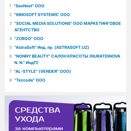
1
"SeoNest" ООО
2
"INNOSOFT SYSTEMS" ООО
3
"SOCIAL MEDIA SOLUTIONS" ООО МАРКЕТИНГОВОЕ
АГЕНТСТВО
4
"ZORGO" ООО
5
"AstraSoft" Инд. пр. (ASTRASOFT.UZ)
6
"NONNY BEAUTY" САЛОН КРАСОТЫ (NURATDINOVA
N. N." ИндП)
7
"AL-STYLE" (VENDER" ООО)
8
"Tezcode" ООО