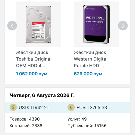
Жёсткий диск
Жёсткий диск
Ж
D
Toshiba Original
Western Digital
W
OEM HDD 4 ...
Purple HDD ...
P
1 052 000 сум
629 000 сум
1
Четверг, 6 Августа 2026 Г.
USD: 11942.21
EUR: 13765.33
Товаров:
4390
Услуг:
49
Компаний:
2638
Публикаций:
15156