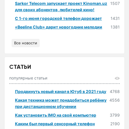
Sarkor Telecom запускает проект Kinoman.uz
1507
для своих абонентов, любителей кино!
С 1-го июня городской телефон дорожает
1431
«Beeline Club» дарит новогодние мелодии
1381
Все новости
СТАТЬИ
популярные статьи
Продвинуть новый канал в Ютуб в 2021 году
4768
Какая техника может понадобиться ребёнку
4556
при дистанционном обучении
Как установить IMO на свой компьютер
3799
Каким был первый сенсорный телефон
2190