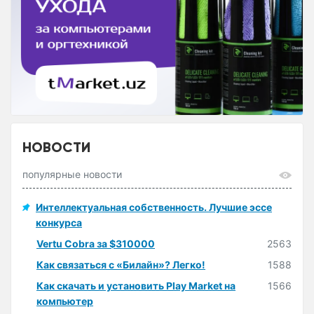
НОВОСТИ
популярные новости
Интеллектуальная собственность. Лучшие эссе
конкурса
Vertu Cobra за $310000
2563
Как связаться с «Билайн»? Легко!
1588
Как скачать и установить Play Market на
1566
компьютер