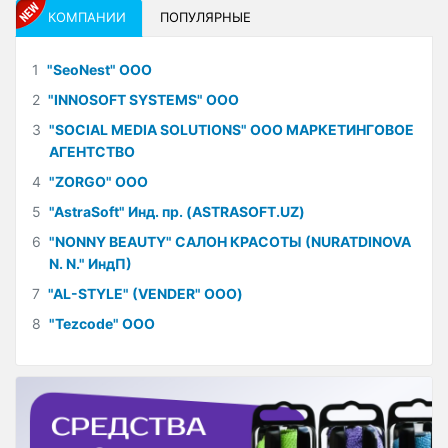
КОМПАНИИ
ПОПУЛЯРНЫЕ
1
"SeoNest" ООО
2
"INNOSOFT SYSTEMS" ООО
3
"SOCIAL MEDIA SOLUTIONS" ООО МАРКЕТИНГОВОЕ
АГЕНТСТВО
4
"ZORGO" ООО
5
"AstraSoft" Инд. пр. (ASTRASOFT.UZ)
6
"NONNY BEAUTY" САЛОН КРАСОТЫ (NURATDINOVA
N. N." ИндП)
7
"AL-STYLE" (VENDER" ООО)
8
"Tezcode" ООО