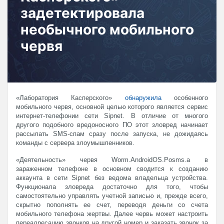
задетектировала
необычного мобильного
червя
«Лаборатория Касперского»
обнаружила
особенного
мобильного червя, основной целью которого является сервис
интернет-телефонии сети Sipnet. В отличие от многого
другого подобного вредоносного ПО этот зловред начинает
рассылать SMS-спам сразу после запуска, не дожидаясь
команды с сервера злоумышленников.
«Деятельность» червя Worm.AndroidOS.Posms.a в
зараженном телефоне в основном сводится к созданию
аккаунта в сети Sipnet без ведома владельца устройства.
Функционала зловреда достаточно для того, чтобы
самостоятельно управлять учетной записью и, прежде всего,
скрытно пополнять ее счет, переводя деньги со счета
мобильного телефона жертвы. Далее червь может настроить
переадресацию звонков на другой номер и заказать звонок за