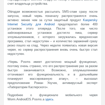
счет владельца устройства.
Обладая возможностью рассылать SMS-спам сразу после
запуска, новый червь поначалу распространялся очень
активно: менее чем за сутки защитный продукт
Kaspersky
Internet Security для Android
предотвратил более 400
установок этого зловреда. После того, как число
заблокированных установок достигло пика, сервер
злоумышленников, с которого загружалась вредоносная
программа, стал недоступен – и количество заражений сразу
резко пошло на спад. Через неделю появилась новая версия
червя, но сервер распространения вновь очень быстро стал
недоступен.
«Червь Posms имеет достаточно мощный функционал,
поэтому очень странно, что его распространение раз за разом
быстро заканчивается. Возможно, злоумышленники
оттачивают его функциональность и в дальнейшем
планируют массированную атаку», – высказал
предположение Роман Унучек, антивирусный эксперт
«Лаборатории Касперского».
Подробнее о функционале мобильного червя
Worm.AndroidOS.Posms.a
здесь
.