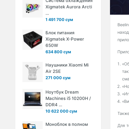
Система охлаждения
Xigmatek Aurora Arcti
...
1 491 700 сум
Beeli
наход
Блок питания
Xigmatek X-Power
прило
650W
634 800 сум
Прило
«Об
Наушники Xiaomi Mi
Air 2SE
так
271 000 сум
сма
«Но
Ноутбук Dream
«Иг
Machines i5 10200H /
«Ви
DDR4 ...
10 622 000 сум
Также
Моноблок в полном
Для т