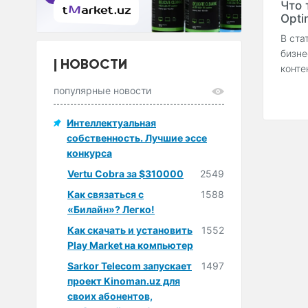
Что 
Optim
В ста
бизне
НОВОСТИ
конте
популярные новости
Интеллектуальная
собственность. Лучшие эссе
конкурса
Vertu Cobra за $310000
2549
Как связаться с
1588
«Билайн»? Легко!
Как скачать и установить
1552
Play Market на компьютер
Sarkor Telecom запускает
1497
проект Kinoman.uz для
своих абонентов,