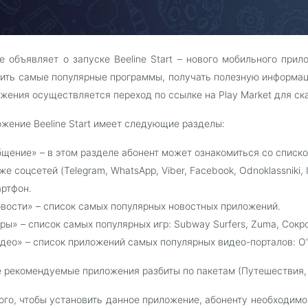
ne объявляет о запуске Beeline Start – нового мобильного при
ить самые популярные программы, получать полезную информаци
жения осуществляется переход по ссылке на Play Market для с
жение Beeline Start имеет следующие разделы:
щение» – в этом разделе абонент может ознакомиться со списк
же соцсетей (Telegram, WhatsApp, Viber, Facebook, Odnoklassniki, I
ртфон.
вости» – список самых популярных новостных приложений.
ры» – список самых популярных игр: Subway Surfers, Zuma, Cокр
део» – список приложений самых популярных видео-порталов: O‘zb
 рекомендуемые приложения разбиты по пакетам (Путешествия,
ого, чтобы установить данное приложение, абоненту необходимо з