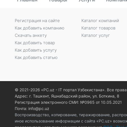
Регистрация на сайте
Каталог компаний
Как добавить компанию
Каталог товаров
Скачать анкету
Каталог услуг
Как добавить товар
Как добавить услугу
Как добавить статью
© 2021-2026 «PC.uz - IT портал Узбекистана». Все пра
Адрес: г. Ташкент, Яшнабадский район, ул. Боткина, 8
Регистрация электронного СМИ: №0965 от 10.05.2021
Почта: info@pc.uz
Воспроизводство, копирование, тиражирование, распро
иное использование информации с сайта «PC.uz» возмо