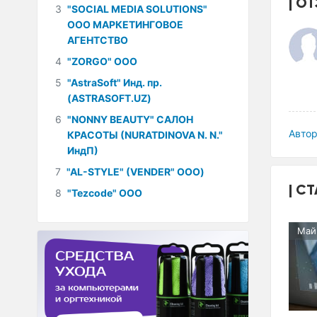
ОТ
3
"SOCIAL MEDIA SOLUTIONS"
ООО МАРКЕТИНГОВОЕ
АГЕНТСТВО
4
"ZORGO" ООО
5
"AstraSoft" Инд. пр.
(ASTRASOFT.UZ)
6
"NONNY BEAUTY" САЛОН
Автор
КРАСОТЫ (NURATDINOVA N. N."
ИндП)
7
"AL-STYLE" (VENDER" ООО)
СТ
8
"Tezcode" ООО
Май