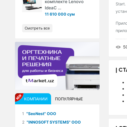
комплекте Lenovo
Start
IdeaC ...
устан
11 610 000 сум
Прило
Смотреть все
прило
5
СТ
КОМПАНИИ
ПОПУЛЯРНЫЕ
1
"SeoNest" ООО
2
"INNOSOFT SYSTEMS" ООО