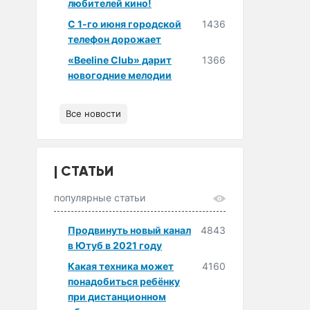
любителей кино!
С 1-го июня городской
1436
телефон дорожает
«Beeline Club» дарит
1366
новогодние мелодии
Все новости
СТАТЬИ
популярные статьи
Продвинуть новый канал
4843
в Ютуб в 2021 году
Какая техника может
4160
понадобиться ребёнку
при дистанционном