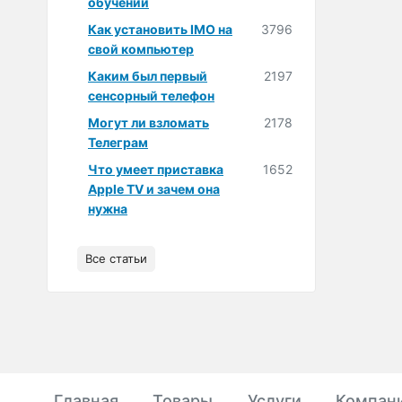
обучении
Как установить IMO на
3796
свой компьютер
Каким был первый
2197
сенсорный телефон
Могут ли взломать
2178
Телеграм
Что умеет приставка
1652
Apple TV и зачем она
нужна
Все статьи
Главная
Товары
Услуги
Компан