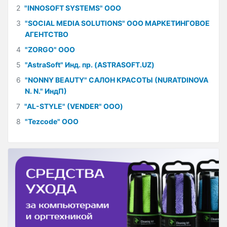
2
"INNOSOFT SYSTEMS" ООО
3
"SOCIAL MEDIA SOLUTIONS" ООО МАРКЕТИНГОВОЕ
АГЕНТСТВО
4
"ZORGO" ООО
5
"AstraSoft" Инд. пр. (ASTRASOFT.UZ)
6
"NONNY BEAUTY" САЛОН КРАСОТЫ (NURATDINOVA
N. N." ИндП)
7
"AL-STYLE" (VENDER" ООО)
8
"Tezcode" ООО