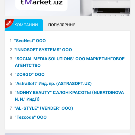
КОМПАНИИ
ПОПУЛЯРНЫЕ
1
"SeoNest" ООО
2
"INNOSOFT SYSTEMS" ООО
3
"SOCIAL MEDIA SOLUTIONS" ООО МАРКЕТИНГОВОЕ
АГЕНТСТВО
4
"ZORGO" ООО
5
"AstraSoft" Инд. пр. (ASTRASOFT.UZ)
6
"NONNY BEAUTY" САЛОН КРАСОТЫ (NURATDINOVA
N. N." ИндП)
7
"AL-STYLE" (VENDER" ООО)
8
"Tezcode" ООО