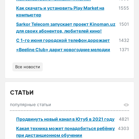
Как скачать и установить Play Market на
1555
компьютер
Sarkor Telecom запускает проект Kinoman.uz
1501
для своих абонентов, любителей кино!
С 1-го июня городской телефон дорожает
1432
«Beeline Club» дарит новогодние мелодии
1371
Все новости
СТАТЬИ
популярные статьи
Продвинуть новый канал в Ютуб в 2021 году
4821
Какая техника может понадобиться ребёнку
4303
при дистанционном обучении