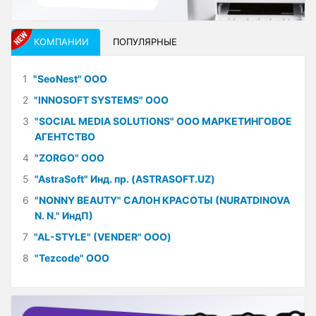
КОМПАНИИ
ПОПУЛЯРНЫЕ
1
"SeoNest" ООО
2
"INNOSOFT SYSTEMS" ООО
3
"SOCIAL MEDIA SOLUTIONS" ООО МАРКЕТИНГОВОЕ
АГЕНТСТВО
4
"ZORGO" ООО
5
"AstraSoft" Инд. пр. (ASTRASOFT.UZ)
6
"NONNY BEAUTY" САЛОН КРАСОТЫ (NURATDINOVA
N. N." ИндП)
7
"AL-STYLE" (VENDER" ООО)
8
"Tezcode" ООО