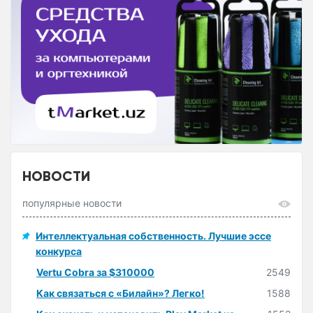
НОВОСТИ
популярные новости
Интеллектуальная собственность. Лучшие эссе
конкурса
Vertu Cobra за $310000
2549
Как связаться с «Билайн»? Легко!
1588