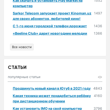
Как скачать и установить Play Market на
1552
компьютер
Sarkor Telecom запускает проект Kinoman.uz
1497
для своих абонентов, любителей кино!
С 1-го июня городской телефон дорожает
1436
«Beeline Club» дарит новогодние мелодии
1366
Все новости
СТАТЬИ
популярные статьи
Продвинуть новый канал в Ютуб в 2021 году
4843
Какая техника может понадобиться ребёнку
4160
при дистанционном обучении
Как установить IMO на свой компьютер
3796