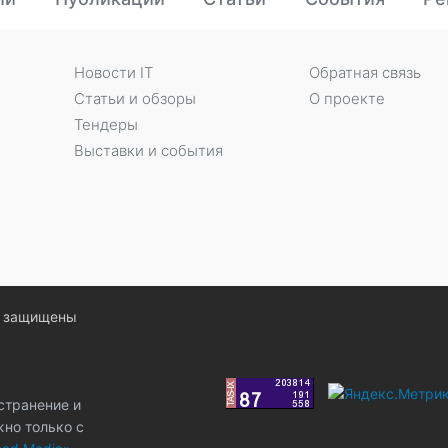
Новости IT
Обратная связь
Статьи и обзоры
О проекте
Тендеры
Выставки и события
ва защищены
странение и
жно только с