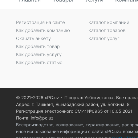
Регистрация на сайте
Каталог компаний
Как добавить компанию
Каталог товаров
Скачать анкету
Каталог услуг
Как добавить товар
Как добавить услугу
Как добавить статью
© 2021-2026 «PC.uz - IT портал Узбекистана». Все пра
Адрес: г. Ташкент, Яшнабадский район, ул. Боткина, 8
Регистрация электронного СМИ: №0965 от 10.05.2021
Почта: info@pc.uz
Воспроизводство, копирование, тиражирование, распро
иное использование информации с сайта «PC.uz» возмо