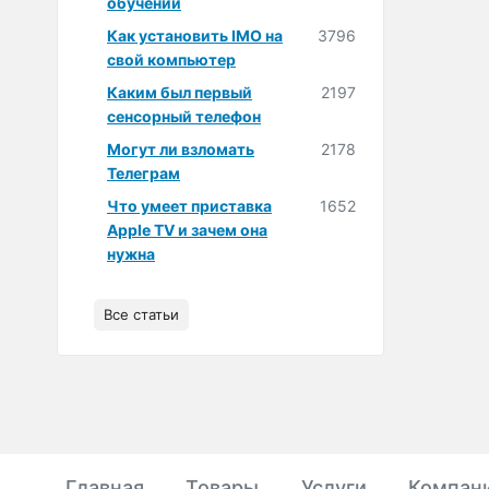
обучении
Как установить IMO на
3796
свой компьютер
Каким был первый
2197
сенсорный телефон
Могут ли взломать
2178
Телеграм
Что умеет приставка
1652
Apple TV и зачем она
нужна
Все статьи
Главная
Товары
Услуги
Компан