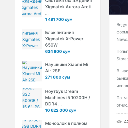
Система охлаждения
Xigmatek Aurora Arcti
...
1 491 700 сум
Ведущ
форма
Блок питания
Xigmatek X-Power
News
650W
634 800 сум
Попыт
Storag
Наушники Xiaomi Mi
Air 2SE
В нас
271 000 сум
рынк
испол
Ноутбук Dream
Machines i5 10200H /
По мн
DDR4 ...
отчис
10 622 000 сум
4
Моноблок в полном