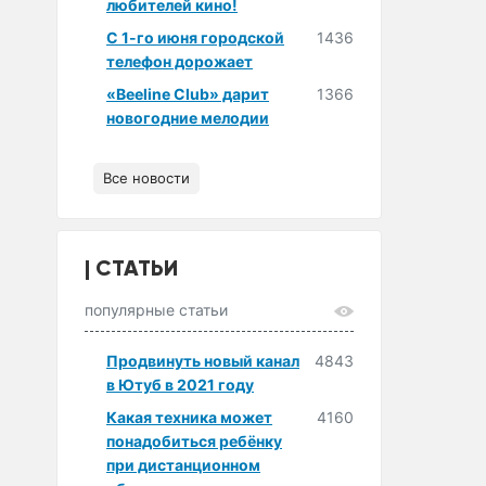
любителей кино!
С 1-го июня городской
1436
телефон дорожает
«Beeline Club» дарит
1366
новогодние мелодии
Все новости
СТАТЬИ
популярные статьи
Продвинуть новый канал
4843
в Ютуб в 2021 году
Какая техника может
4160
понадобиться ребёнку
при дистанционном