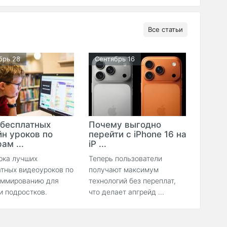
Все статьи
брь 28
Сентябрь 16
 бесплатных
Почему выгодно
йн уроков по
перейти с iPhone 16 на
ам ...
iP ...
рка лучших
Теперь пользователи
тных видеоуроков по
получают максимум
аммированию для
технологий без переплат,
и подростков.
что делает апгрейд ...