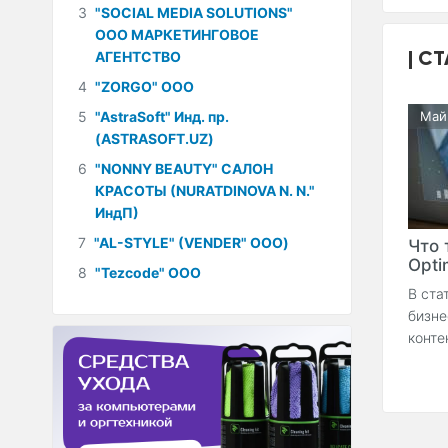
3
"SOCIAL MEDIA SOLUTIONS"
ООО МАРКЕТИНГОВОЕ
СТ
АГЕНТСТВО
4
"ZORGO" ООО
5
"AstraSoft" Инд. пр.
Май
(ASTRASOFT.UZ)
6
"NONNY BEAUTY" САЛОН
КРАСОТЫ (NURATDINOVA N. N."
ИндП)
7
"AL-STYLE" (VENDER" ООО)
Что 
Optim
8
"Tezcode" ООО
В ста
бизне
конте