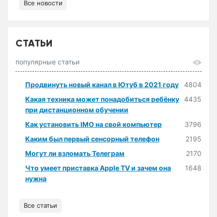
Все новости
СТАТЬИ
популярные статьи
Продвинуть новый канал в Ютуб в 2021 году
4804
Какая техника может понадобиться ребёнку
4435
при дистанционном обучении
Как установить IMO на свой компьютер
3796
Каким был первый сенсорный телефон
2195
Могут ли взломать Телеграм
2170
Что умеет приставка Apple TV и зачем она
1648
нужна
Все статьи