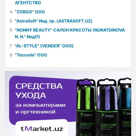
АГЕНТСТВО
4
"ZORGO" ООО
5
"AstraSoft" Инд. пр. (ASTRASOFT.UZ)
6
"NONNY BEAUTY" САЛОН КРАСОТЫ (NURATDINOVA
N. N." ИндП)
7
"AL-STYLE" (VENDER" ООО)
8
"Tezcode" ООО