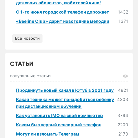
для своих абонентов, любителей кино!
С 1-го июня городской телефон дорожает
1432
«Beeline Club» дарит новогодние мелодии
1371
Все новости
СТАТЬИ
популярные статьи
Продвинуть новый канал в Ютуб в 2021 году
4821
Какая техника может понадобиться ребёнку
4303
при дистанционном обучении
Как установить IMO на свой компьютер
3794
Каким был первый сенсорный телефон
2200
Могут ли взломать Телеграм
2170