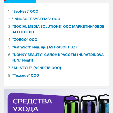
1
"SeoNest" ООО
2
"INNOSOFT SYSTEMS" ООО
3
"SOCIAL MEDIA SOLUTIONS" ООО МАРКЕТИНГОВОЕ
АГЕНТСТВО
4
"ZORGO" ООО
5
"AstraSoft" Инд. пр. (ASTRASOFT.UZ)
6
"NONNY BEAUTY" САЛОН КРАСОТЫ (NURATDINOVA
N. N." ИндП)
7
"AL-STYLE" (VENDER" ООО)
8
"Tezcode" ООО