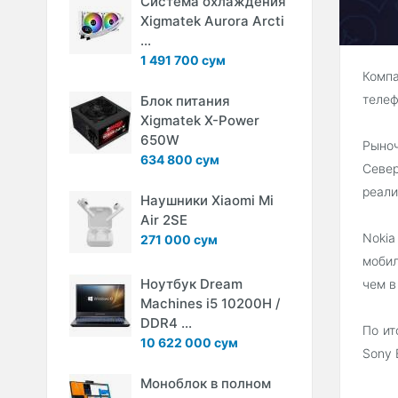
Система охлаждения
Xigmatek Aurora Arcti
...
1 491 700 сум
Компа
телеф
Блок питания
Xigmatek X-Power
650W
Рыноч
634 800 сум
Север
реали
Наушники Xiaomi Mi
Air 2SE
Nokia
271 000 сум
мобил
Ноутбук Dream
чем в
Machines i5 10200H /
DDR4 ...
По ит
10 622 000 сум
Sony 
Моноблок в полном