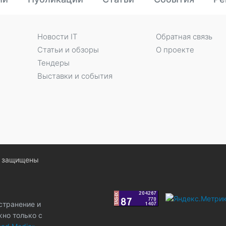
Новости IT
Обратная связь
Статьи и обзоры
О проекте
Тендеры
Выставки и события
ва защищены
странение и
жно только с