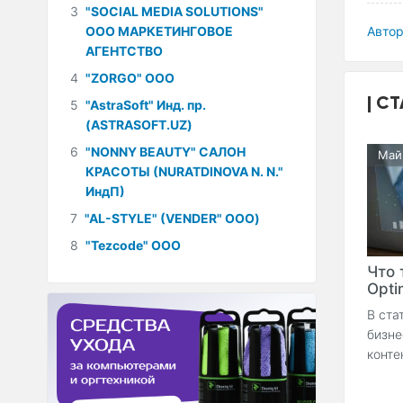
3
"SOCIAL MEDIA SOLUTIONS"
ООО МАРКЕТИНГОВОЕ
Автор
АГЕНТСТВО
4
"ZORGO" ООО
СТ
5
"AstraSoft" Инд. пр.
(ASTRASOFT.UZ)
6
"NONNY BEAUTY" САЛОН
Май
КРАСОТЫ (NURATDINOVA N. N."
ИндП)
7
"AL-STYLE" (VENDER" ООО)
8
"Tezcode" ООО
Что 
Optim
В ста
бизне
конте