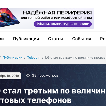
ии
Публикации
Статьи
События
Ре
Публикации
Telecom
LG стал третьим по величине произ
38
просмотров
брь 19, 2019
 стал третьим по величи
отовых телефонов