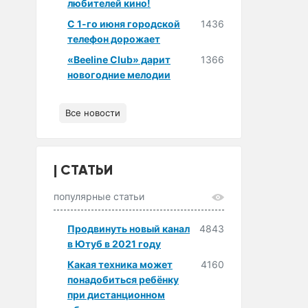
любителей кино!
С 1-го июня городской
1436
телефон дорожает
«Beeline Club» дарит
1366
новогодние мелодии
Все новости
СТАТЬИ
популярные статьи
Продвинуть новый канал
4843
в Ютуб в 2021 году
Какая техника может
4160
понадобиться ребёнку
при дистанционном