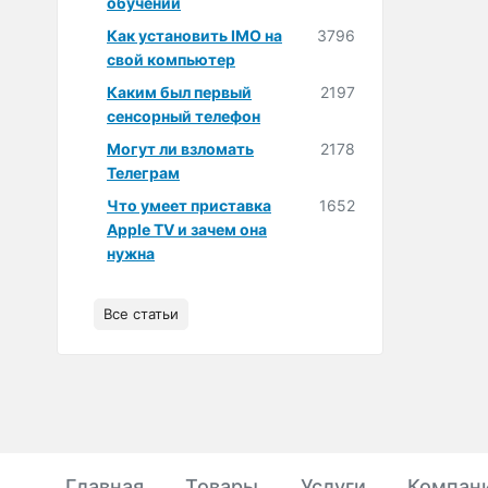
обучении
Как установить IMO на
3796
свой компьютер
Каким был первый
2197
сенсорный телефон
Могут ли взломать
2178
Телеграм
Что умеет приставка
1652
Apple TV и зачем она
нужна
Все статьи
Главная
Товары
Услуги
Компан