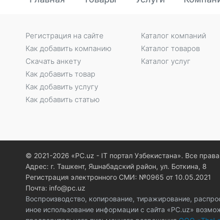
Регистрация на сайте
Каталог компаний
Как добавить компанию
Каталог товаров
Скачать анкету
Каталог услуг
Как добавить товар
Как добавить услугу
Как добавить статью
© 2021-2026 «PC.uz - IT портал Узбекистана». Все пра
Адрес: г. Ташкент, Яшнабадский район, ул. Боткина, 8
Регистрация электронного СМИ: №0965 от 10.05.2021
Почта: info@pc.uz
Воспроизводство, копирование, тиражирование, распро
иное использование информации с сайта «PC.uz» возмо