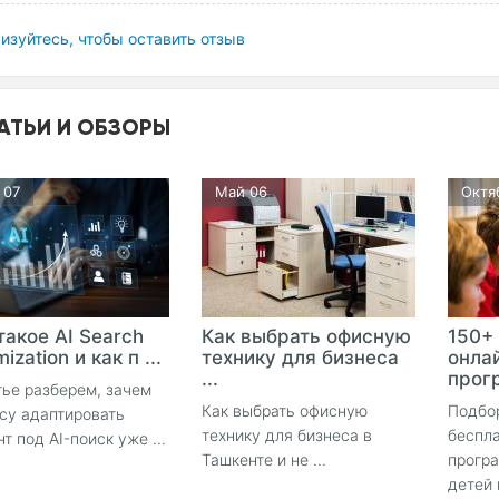
изуйтесь, чтобы оставить отзыв
АТЬИ И ОБЗОРЫ
 07
Май 06
Октя
такое AI Search
Как выбрать офисную
150+
ization и как п ...
технику для бизнеса
онла
...
прогр
тье разберем, зачем
Как выбрать офисную
Подбо
су адаптировать
технику для бизнеса в
беспла
нт под AI-поиск уже ...
Ташкенте и не ...
прогр
детей 