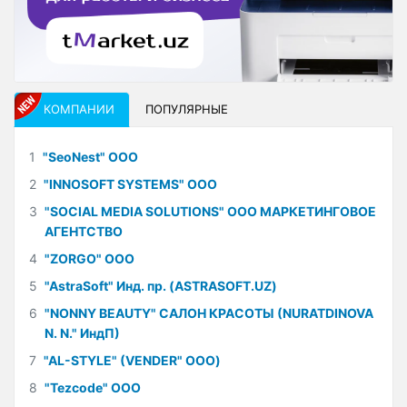
КОМПАНИИ
ПОПУЛЯРНЫЕ
1
"SeoNest" ООО
2
"INNOSOFT SYSTEMS" ООО
3
"SOCIAL MEDIA SOLUTIONS" ООО МАРКЕТИНГОВОЕ
АГЕНТСТВО
4
"ZORGO" ООО
5
"AstraSoft" Инд. пр. (ASTRASOFT.UZ)
6
"NONNY BEAUTY" САЛОН КРАСОТЫ (NURATDINOVA
N. N." ИндП)
7
"AL-STYLE" (VENDER" ООО)
8
"Tezcode" ООО