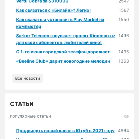
Vertu Cobra за $310000
2547
Как связаться с «Билайн»? Легко!
1587
Как скачать и установить Play Market на
1550
компьютер
Sarkor Telecom запускает проект Kinoman.uz
1496
для своих абонентов, любителей кино!
С 1-го июня городской телефон дорожает
1435
«Beeline Club» дарит новогодние мелодии
1363
Все новости
СТАТЬИ
популярные статьи
Продвинуть новый канал в Ютуб в 2021 году
4864