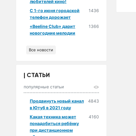
любителей кино!
С 1-го июня городской
1436
телефон дорожает
«Beeline Club» дарит
1366
новогодние мелодии
Все новости
СТАТЬИ
популярные статьи
Продвинуть новый канал
4843
в Ютуб в 2021 году
Какая техника может
4160
понадобиться ребёнку
при дистанционном