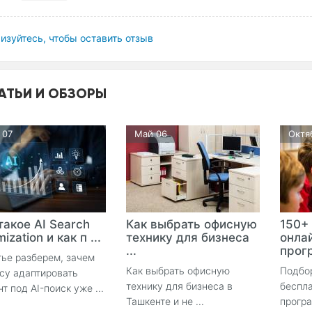
изуйтесь, чтобы оставить отзыв
АТЬИ И ОБЗОРЫ
 07
Май 06
Октя
такое AI Search
Как выбрать офисную
150+
ization и как п ...
технику для бизнеса
онла
...
прогр
тье разберем, зачем
Как выбрать офисную
Подбо
су адаптировать
технику для бизнеса в
беспла
нт под AI-поиск уже ...
Ташкенте и не ...
прогр