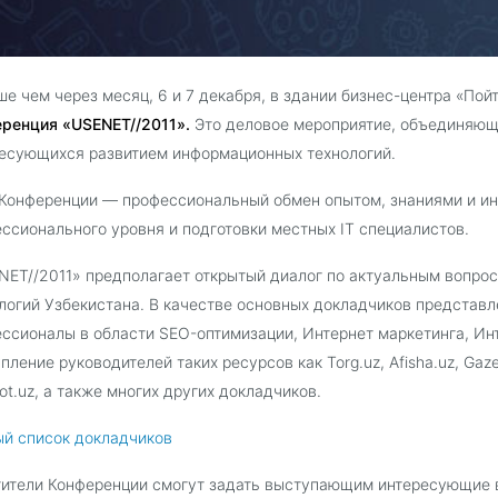
е чем через месяц, 6 и 7 декабря, в здании бизнес-центра «Пой
ренция «USENET//2011».
Это деловое мероприятие, объединяюще
есующихся развитием информационных технологий.
Конференции — профессиональный обмен опытом, знаниями и и
ссионального уровня и подготовки местных IT специалистов.
ET//2011» предполагает открытый диалог по актуальным вопро
логий Узбекистана. В качестве основных докладчиков представ
ссионалы в области SEO-оптимизации, Интернет маркетинга, И
пление руководителей таких ресурсов как Torg.uz, Afisha.uz, Gazet
ot.uz, а также многих других докладчиков.
й список докладчиков
ители Конференции смогут задать выступающим интересующие в