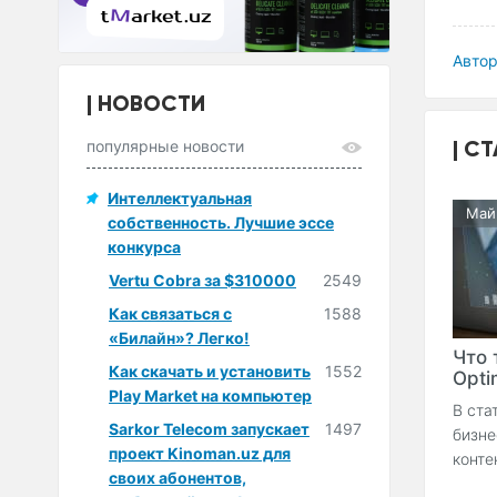
Автор
НОВОСТИ
СТ
популярные новости
Интеллектуальная
Май
собственность. Лучшие эссе
конкурса
Vertu Cobra за $310000
2549
Как связаться с
1588
«Билайн»? Легко!
Что 
Как скачать и установить
1552
Optim
Play Market на компьютер
В ста
Sarkor Telecom запускает
1497
бизне
проект Kinoman.uz для
конте
своих абонентов,