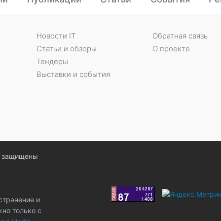
Новости IT
Обратная связь
Статьи и обзоры
О проекте
Тендеры
Выставки и события
ва защищены
странение и
жно только с