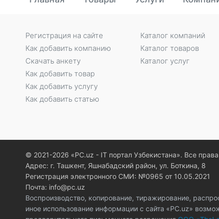
Регистрация на сайте
Каталог компаний
Как добавить компанию
Каталог товаров
Скачать анкету
Каталог услуг
Как добавить товар
Как добавить услугу
Как добавить статью
© 2021-2026 «PC.uz - IT портал Узбекистана». Все пра
Адрес: г. Ташкент, Яшнабадский район, ул. Боткина, 8
Регистрация электронного СМИ: №0965 от 10.05.2021
Почта: info@pc.uz
Воспроизводство, копирование, тиражирование, распро
иное использование информации с сайта «PC.uz» возмо