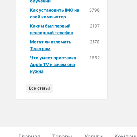
обучении
Как установить IMO на
3796
свой компьютер
Каким был первый
2197
сенсорный телефон
Могут ли взломать
2178
Телеграм
Что умеет приставка
1652
Apple TV и зачем она
нужна
Все статьи
Главная
Товары
Услуги
Компан