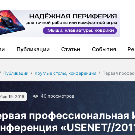
ии
Публикации
Статьи
События
Ре
Публикации
Круглые столы, конференции
Первая профес
40
просмотров
брь 19, 2019
ервая профессиональная 
онференция «USENET//201