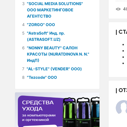
3
"SOCIAL MEDIA SOLUTIONS"
4
ООО МАРКЕТИНГОВОЕ
АГЕНТСТВО
4
"ZORGO" ООО
СТ
5
"AstraSoft" Инд. пр.
(ASTRASOFT.UZ)
6
"NONNY BEAUTY" САЛОН
КРАСОТЫ (NURATDINOVA N. N."
ИндП)
7
"AL-STYLE" (VENDER" ООО)
8
"Tezcode" ООО
ОТ