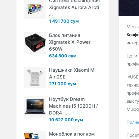
Система охлаждения
Xigmatek Aurora Arcti
...
1 491 700 сум
Меньш
Конфе
Блок питания
Xigmatek X-Power
интер
650W
634 800 сум
Цели 
профе
Наушники Xiaomi Mi
Air 2SE
«USEN
271 000 сум
техно
профе
Ноутбук Dream
высту
Machines i5 10200H /
Muloq
DDR4 ...
10 622 000 сум
Полны
Моноблок в полном
Посет