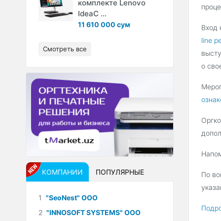
комплекте Lenovo
проце
IdeaC ...
11 610 000 сум
Вход 
line 
Смотреть все
высту
о сво
Мероп
ознак
Оргко
допол
Напо
КОМПАНИИ
ПОПУЛЯРНЫЕ
По во
указа
1
"SeoNest" ООО
Подро
2
"INNOSOFT SYSTEMS" ООО