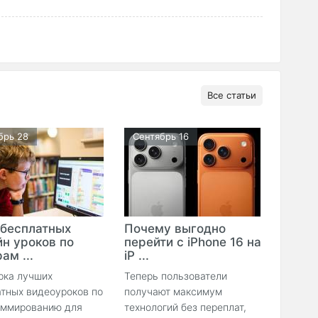
Все статьи
брь 28
Сентябрь 16
 бесплатных
Почему выгодно
йн уроков по
перейти с iPhone 16 на
ам ...
iP ...
рка лучших
Теперь пользователи
тных видеоуроков по
получают максимум
аммированию для
технологий без переплат,