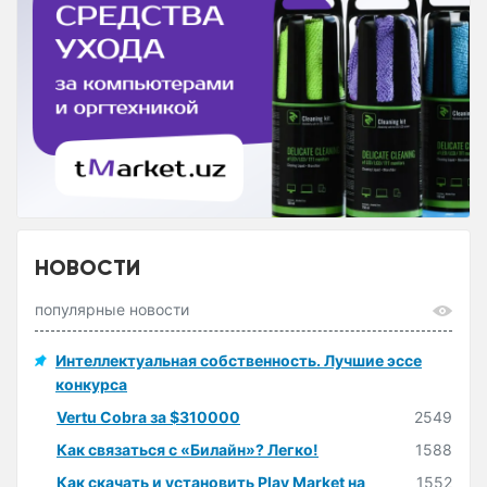
НОВОСТИ
популярные новости
Интеллектуальная собственность. Лучшие эссе
конкурса
Vertu Cobra за $310000
2549
Как связаться с «Билайн»? Легко!
1588
Как скачать и установить Play Market на
1552