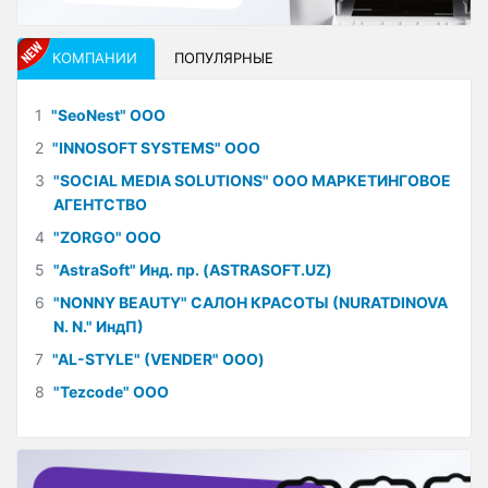
КОМПАНИИ
ПОПУЛЯРНЫЕ
1
"SeoNest" ООО
2
"INNOSOFT SYSTEMS" ООО
3
"SOCIAL MEDIA SOLUTIONS" ООО МАРКЕТИНГОВОЕ
АГЕНТСТВО
4
"ZORGO" ООО
5
"AstraSoft" Инд. пр. (ASTRASOFT.UZ)
6
"NONNY BEAUTY" САЛОН КРАСОТЫ (NURATDINOVA
N. N." ИндП)
7
"AL-STYLE" (VENDER" ООО)
8
"Tezcode" ООО