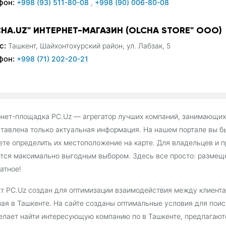
фон:
+998 (93) 511-80-08
,
+998 (90) 006-80-08
CHA.UZ" ИНТЕРНЕТ-МАГАЗИН (OLCHA STORE" ООО)
с:
Ташкент, Шайхонтохурский район, ул. Лабзак, 5
фон:
+998 (71) 202-20-21
нет-площадка PC.Uz — агрегатор лучших компаний, занимающихс
тавлена только актуальная информация. На нашем портале вы бы
те определить их местоположение на карте. Для владельцев и 
тся максимально выгодным выбором. Здесь все просто: размещ
атное!
т PC.Uz создан для оптимизации взаимодействия между клиента
ая в Ташкенте. На сайте созданы оптимальные условия для поиск
елает найти интересующую компанию по в Ташкенте, предлагают