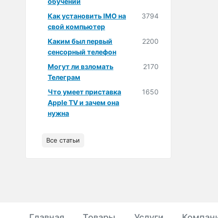
обучении
Как установить IMO на
3794
свой компьютер
Каким был первый
2200
сенсорный телефон
Могут ли взломать
2170
Телеграм
Что умеет приставка
1650
Apple TV и зачем она
нужна
Все статьи
Главная
Товары
Услуги
Компан