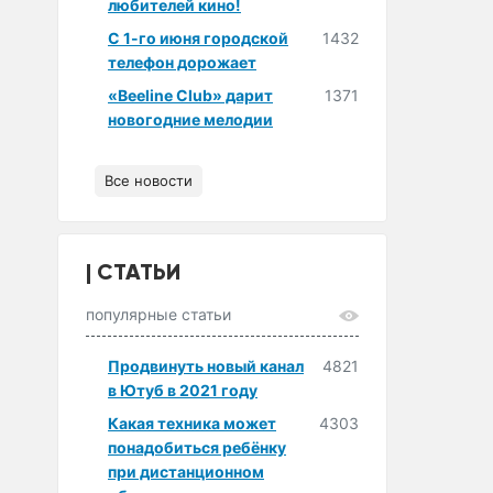
любителей кино!
С 1-го июня городской
1432
телефон дорожает
«Beeline Club» дарит
1371
новогодние мелодии
Все новости
СТАТЬИ
популярные статьи
Продвинуть новый канал
4821
в Ютуб в 2021 году
Какая техника может
4303
понадобиться ребёнку
при дистанционном