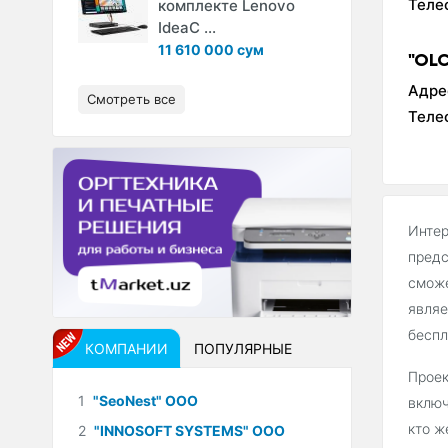
Теле
комплекте Lenovo
IdeaC ...
11 610 000 сум
"OL
Адре
Смотреть все
Теле
Интер
предс
сможе
являе
беспл
КОМПАНИИ
ПОПУЛЯРНЫЕ
Проек
1
"SeoNest" ООО
включ
кто ж
2
"INNOSOFT SYSTEMS" ООО