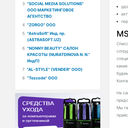
3
"SOCIAL MEDIA SOLUTIONS"
удо
ООО МАРКЕТИНГОВОЕ
акт
АГЕНТСТВО
пер
4
"ZORGO" ООО
MS
5
"AstraSoft" Инд. пр.
(ASTRASOFT.UZ)
Списо
6
"NONNY BEAUTY" САЛОН
сотру
КРАСОТЫ (NURATDINOVA N. N."
специ
ИндП)
какие
7
"AL-STYLE" (VENDER" ООО)
будем
8
"Tezcode" ООО
Конта
На са
предс
Мы га
прайс