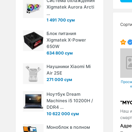
Система охлаждения
Xigmatek Aurora Arcti
...
1 491 700 сум
Сорт
Блок питания
Xigmatek X-Power
650W
634 800 сум
Наушники Xiaomi Mi
Air 2SE
271 000 сум
Просм
Ноутбук Dream
Machines i5 10200H /
"MY
DDR4 ...
Наш и
10 622 000 сум
смарт
Адре
Моноблок в полном