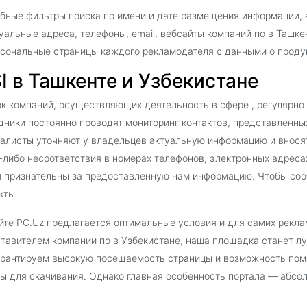
бные фильтры поиска по имени и дате размещения информации, а
уальные адреса, телефоны, email, вебсайты компаний по в Ташкен
сональные страницы каждого рекламодателя с данными о продук
I в Ташкенте и Узбекистане
к компаний, осуществляющих деятельность в сфере , регулярно
дники постоянно проводят мониторинг контактов, представленны
алисты уточняют у владельцев актуальную информацию и внося
-либо несоответствия в номерах телефонов, электронных адресах
 признательны за предоставленную нам информацию. Чтобы соо
кты.
йте PC.Uz предлагается оптимальные условия и для самих рекла
тавителем компании по в Узбекистане, наша площадка станет 
рантируем высокую посещаемость страницы и возможность пом
ы для скачивания. Однако главная особенность портала — абсо