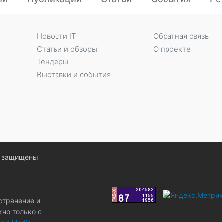
Новости IT
Обратная связь
Статьи и обзоры
О проекте
Тендеры
Выставки и события
ва защищены
странение и
жно только с