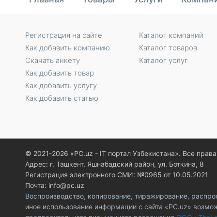
Регистрация на сайте
Каталог компаний
Как добавить компанию
Каталог товаров
Скачать анкету
Каталог услуг
Как добавить товар
Как добавить услугу
Как добавить статью
© 2021-2026 «PC.uz - IT портал Узбекистана». Все пра
Адрес: г. Ташкент, Яшнабадский район, ул. Боткина, 8
Регистрация электронного СМИ: №0965 от 10.05.2021
Почта: info@pc.uz
Воспроизводство, копирование, тиражирование, распро
иное использование информации с сайта «PC.uz» возмо