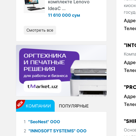
комплекте Lenovo
киоск
IdeaC ...
госуд
11 610 000 сум
Адре
Теле
Смотреть все
"IN
Компа
Адре
Теле
"PR
Адре
Теле
КОМПАНИИ
ПОПУЛЯРНЫЕ
"SH
1
"SeoNest" ООО
Основ
2
"INNOSOFT SYSTEMS" ООО