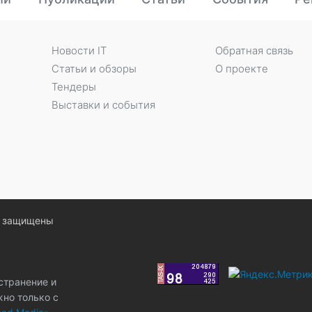
Новости IT
Обратная связь
Статьи и обзоры
О проекте
Тендеры
Выставки и события
ва защищены
странение и
жно только с