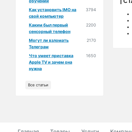
СТ
обучении
Как установить IMO на
3794
свой компьютер
Каким был первый
2200
сенсорный телефон
Могут ли взломать
2170
Телеграм
Что умеет приставка
1650
Apple TV и зачем она
нужна
Все статьи
Главная
Товары
Услуги
Компан