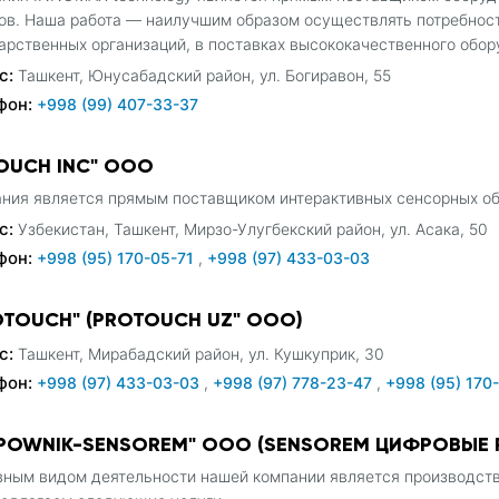
ов. Наша работа — наилучшим образом осуществлять потребности
арственных организаций, в поставках высококачественного обор
с:
Ташкент, Юнусабадский район, ул. Богиравон, 55
фон:
+998 (99) 407-33-37
TOUCH INC" OOO
ния является прямым поставщиком интерактивных сенсорных о
с:
Узбекистан, Ташкент, Мирзо-Улугбекский район, ул. Асака, 50
фон:
+998 (95) 170-05-71
,
+998 (97) 433-03-03
OTOUCH" (PROTOUCH UZ" ООО)
с:
Ташкент, Мирабадский район, ул. Кушкуприк, 30
фон:
+998 (97) 433-03-03
,
+998 (97) 778-23-47
,
+998 (95) 170
IPOWNIK-SENSOREM" OOO (SENSOREM ЦИФРОВЫЕ 
ным видом деятельности нашей компании является производство