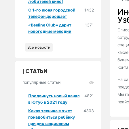
любителей кино!
Ин
С 1-го июня городской
1432
телефон дорожает
Уз
«Beeline Club» дарит
1371
Списо
новогодние мелодии
сотру
специ
Все новости
какие
будем
Конта
СТАТЬИ
На са
популярные статьи
предс
Мы га
Продвинуть новый канал
4821
прайс
в Ютуб в 2021 году
Какая техника может
4303
понадобиться ребёнку
при дистанционном