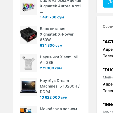
Система охлаждения
Д
Xigmatek Aurora Arcti
...
1 491 700 сум
Сорт
Блок питания
Xigmatek X-Power
650W
"AC
634 800 сум
Адре
Теле
Наушники Xiaomi Mi
Air 2SE
271 000 сум
"DU
Медиа
Ноутбук Dream
Адре
Machines i5 10200H /
Теле
DDR4 ...
10 622 000 сум
"IN
Моноблок в полном
Компа