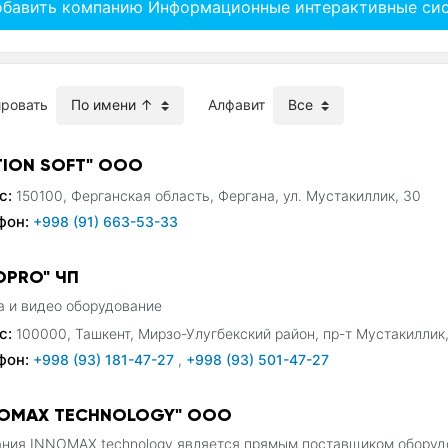
обавить компанию Информационные интерактивные си
ировать
Алфавит
TION SOFT" ООО
с:
150100, Ферганская область, Фергана, ул. Мустакиллик, 30
фон:
+998 (91) 663-53-33
OPRO" ЧП
 и видео оборудование
с:
100000, Ташкент, Мирзо-Улугбекский район, пр-т Мустакиллик
фон:
+998 (93) 181-47-27
,
+998 (93) 501-47-27
NOMAX TECHNOLOGY" OOO
ния INNOMAX technology является прямым поставщиком оборуд