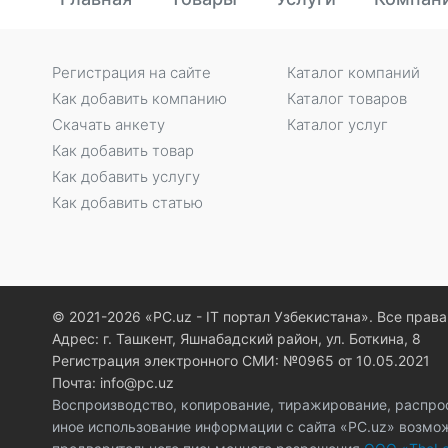
Регистрация на сайте
Каталог компаний
Как добавить компанию
Каталог товаров
Скачать анкету
Каталог услуг
Как добавить товар
Как добавить услугу
Как добавить статью
© 2021-2026 «PC.uz - IT портал Узбекистана». Все пра
Адрес: г. Ташкент, Яшнабадский район, ул. Боткина, 8
Регистрация электронного СМИ: №0965 от 10.05.2021
Почта: info@pc.uz
Воспроизводство, копирование, тиражирование, распро
иное использование информации с сайта «PC.uz» возмо