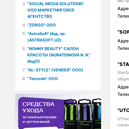
мы пр
3
"SOCIAL MEDIA SOLUTIONS"
Адре
ООО МАРКЕТИНГОВОЕ
Теле
АГЕНТСТВО
4
"ZORGO" ООО
"SO
5
"AstraSoft" Инд. пр.
(ASTRASOFT.UZ)
Адре
Теле
6
"NONNY BEAUTY" САЛОН
КРАСОТЫ (NURATDINOVA N. N."
ИндП)
"ST
7
"AL-STYLE" (VENDER" ООО)
StarS
8
"Tezcode" ООО
общес
Адре
Теле
"UT
UTouc
сложн