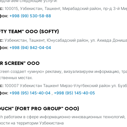
едлагаем следующие услуги:
с:
100015, Узбекистан, Ташкент, Мирабадский район, пр-д 3-й Ми
фон:
+998 (99) 530-58-88
FTY TEAM" ООО (SOFTY)
с:
Узбекистан, Ташкент, Юнусабадский район, ул. Ахмада Дониша
фон:
+998 (94) 942-04-04
AR SCREEN" OOO
creen создает «умную» рекламу, визуализируем информацию, т
твенных местах.
с:
100007 Узбекистан Ташкент Мирзо-Улугбекский район ул. Бузб
фон:
+998 (95) 145-40-04
,
+998 (95) 145-40-05
OUCH" (FORT PRO GROUP" ООО)
h работаем в сфере информационно-инновационных технологий, 
ости на территории Узбекистана