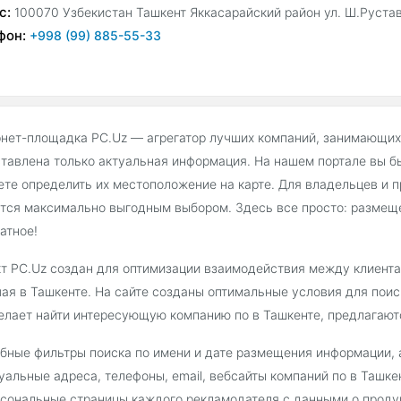
с:
100070 Узбекистан Ташкент Яккасарайский район ул. Ш.Рустав
фон:
+998 (99) 885-55-33
нет-площадка PC.Uz — агрегатор лучших компаний, занимающихс
тавлена только актуальная информация. На нашем портале вы бы
те определить их местоположение на карте. Для владельцев и 
тся максимально выгодным выбором. Здесь все просто: размещ
атное!
т PC.Uz создан для оптимизации взаимодействия между клиента
ая в Ташкенте. На сайте созданы оптимальные условия для поиск
елает найти интересующую компанию по в Ташкенте, предлагают
бные фильтры поиска по имени и дате размещения информации, а
уальные адреса, телефоны, email, вебсайты компаний по в Ташкен
сональные страницы каждого рекламодателя с данными о продук