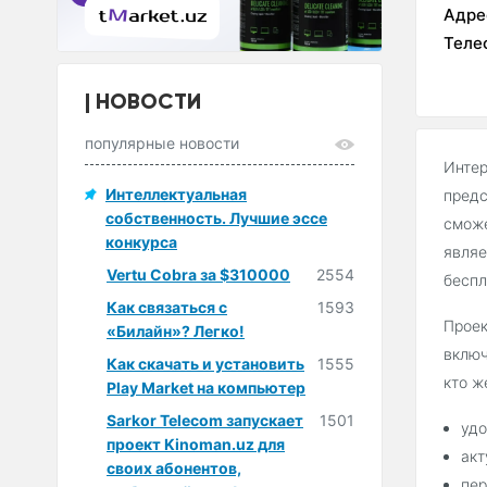
Адре
Теле
НОВОСТИ
популярные новости
Интер
Интеллектуальная
предс
собственность. Лучшие эссе
сможе
конкурса
являе
Vertu Cobra за $310000
2554
беспл
Как связаться с
1593
Проек
«Билайн»? Легко!
включ
Как скачать и установить
1555
кто ж
Play Market на компьютер
Sarkor Telecom запускает
1501
удо
проект Kinoman.uz для
акт
своих абонентов,
пер