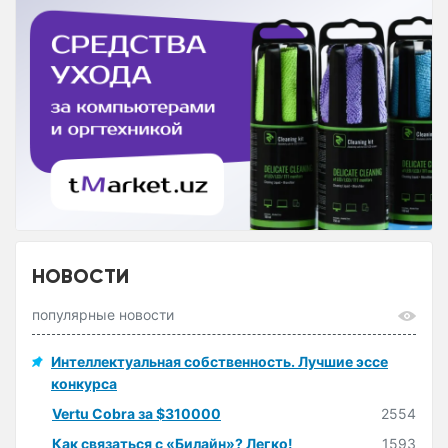
НОВОСТИ
популярные новости
Интеллектуальная собственность. Лучшие эссе
конкурса
Vertu Cobra за $310000
2554
Как связаться с «Билайн»? Легко!
1593