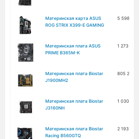
Материнская карта ASUS
5 598 00
ROG STRIX X399-E GAMING
Материнская плата ASUS
1 273 000
PRIME B365M-K
Материнская плата Biostar
805 200 
J1900MH2
Материнская плата Biostar
1 030 400
J3160NH
Материнская плата Biostar
2 193 300
Racing B560GTQ