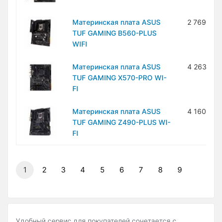
Материнская плата ASUS
2 769 100
TUF GAMING B560-PLUS
WIFI
Материнская плата ASUS
4 263 700
TUF GAMING X570-PRO WI-
FI
Материнская плата ASUS
4 160 600
TUF GAMING Z490-PLUS WI-
FI
1
2
3
4
5
6
7
8
9
Удобный сервис для покупателей сочетается с