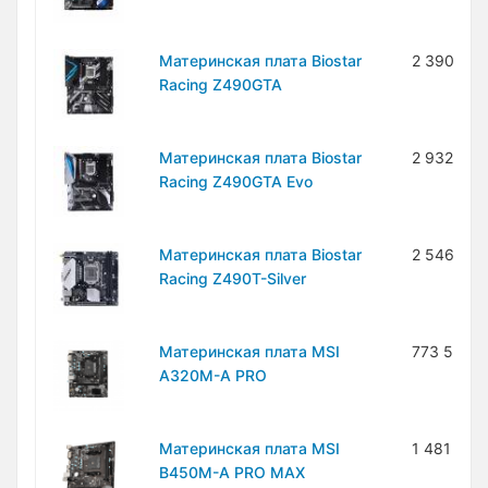
Материнская плата Biostar
2 390 500
Racing Z490GTA
Материнская плата Biostar
2 932 300
Racing Z490GTA Evo
Материнская плата Biostar
2 546 000
Racing Z490T-Silver
Материнская плата MSI
773 500 
A320M-A PRO
Материнская плата MSI
1 481 200
B450M-A PRO MAX