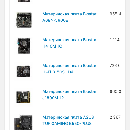
Материнская плата Biostar
955 400 
A68N-5600E
Материнская плата Biostar
1 114 300
H410MHG
Материнская плата Biostar
726 000 
Hi-Fi B150S1 D4
Материнская плата Biostar
660 000 
J1800MH2
Материнская плата ASUS
2 367 300
TUF GAMING B550-PLUS