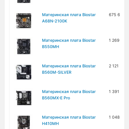
Материнская плата Biostar
675 600 
A68N-2100K
Материнская плата Biostar
1 269 600
B550MH
Материнская плата Biostar
2 121 200
B560M-SILVER
Материнская плата Biostar
1 391 400
B560MX-E Pro
Материнская плата Biostar
1 048 800
H410MH