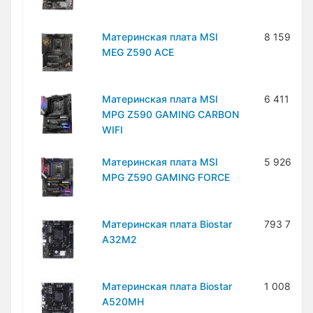
Материнская плата MSI
8 159 300
MEG Z590 ACE
Материнская плата MSI
6 411 600
MPG Z590 GAMING CARBON
WIFI
Материнская плата MSI
5 926 400
MPG Z590 GAMING FORCE
Материнская плата Biostar
793 700 
A32M2
Материнская плата Biostar
1 008 400
A520MH