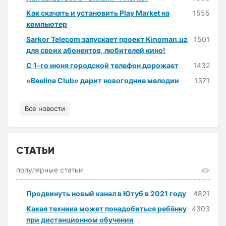
Как скачать и установить Play Market на
1555
компьютер
Sarkor Telecom запускает проект Kinoman.uz
1501
для своих абонентов, любителей кино!
С 1-го июня городской телефон дорожает
1432
«Beeline Club» дарит новогодние мелодии
1371
Все новости
СТАТЬИ
популярные статьи
Продвинуть новый канал в Ютуб в 2021 году
4821
Какая техника может понадобиться ребёнку
4303
при дистанционном обучении