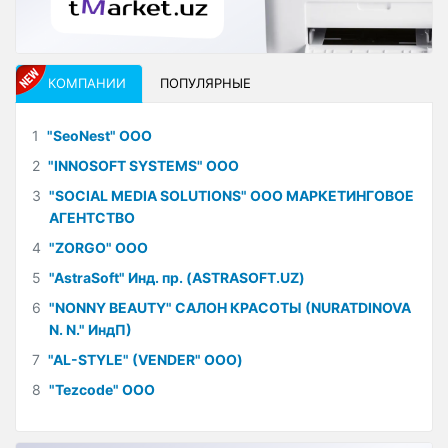
КОМПАНИИ
ПОПУЛЯРНЫЕ
1
"SeoNest" ООО
2
"INNOSOFT SYSTEMS" ООО
3
"SOCIAL MEDIA SOLUTIONS" ООО МАРКЕТИНГОВОЕ
АГЕНТСТВО
4
"ZORGO" ООО
5
"AstraSoft" Инд. пр. (ASTRASOFT.UZ)
6
"NONNY BEAUTY" САЛОН КРАСОТЫ (NURATDINOVA
N. N." ИндП)
7
"AL-STYLE" (VENDER" ООО)
8
"Tezcode" ООО