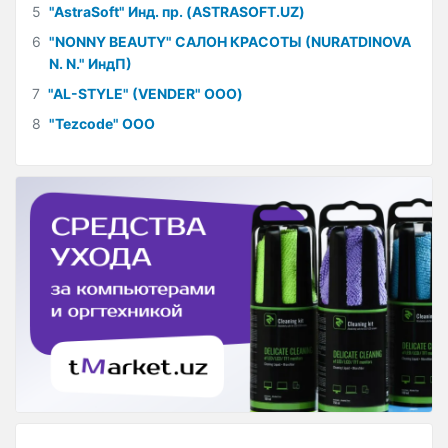
5
"AstraSoft" Инд. пр. (ASTRASOFT.UZ)
6
"NONNY BEAUTY" САЛОН КРАСОТЫ (NURATDINOVA
N. N." ИндП)
7
"AL-STYLE" (VENDER" ООО)
8
"Tezcode" ООО