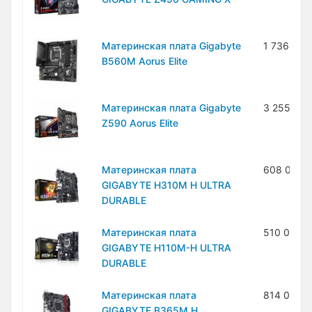
Материнская плата Gigabyte
1 736 000
B560M Aorus Elite
Материнская плата Gigabyte
3 255 000
Z590 Aorus Elite
Материнская плата
608 000 
GIGABYTE H310M H ULTRA
DURABLE
Материнская плата
510 000 
GIGABYTE H110M-H ULTRA
DURABLE
Материнская плата
814 000 
GIGABYTE B365M H