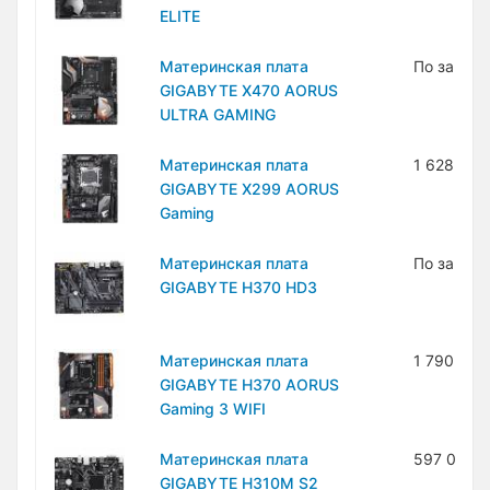
ELITE
Материнская плата
По запро
GIGABYTE X470 AORUS
ULTRA GAMING
Материнская плата
1 628 000
GIGABYTE X299 AORUS
Gaming
Материнская плата
По запро
GIGABYTE H370 HD3
Материнская плата
1 790 000
GIGABYTE H370 AORUS
Gaming 3 WIFI
Материнская плата
597 000 
GIGABYTE H310M S2