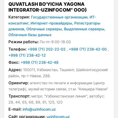
QUVATLASH BO'YICHA YAGONA
INTEGRATOR-UZINFOCOM" ООО)
Категория:
Государственные организации,
ИТ-
консалтинг,
Интернет-провайдеры,
Регистраторы
доменов,
Облачные серверы,
Выделенные серверы,
Облачные базы данных
Режим работы:
Пн-пт-9:00-18:00
Телефон:
+998 (71) 202-22-02
,
+998 (71) 238-42-00
,
+998 (71) 238-42-12
Факс:
+998 (71) 238-42-48
Адрес:
100011, Узбекистан, Ташкент, Шайхонтохурский
район, пр-т Навои, 28Б
Ориентир:
агентство по печати и информации (центр.
телеграф), музей истории связи, ст.м. "Алишера Навои"
Транспорт:
метро: "Узбекистанская линия"; автобус:
28, 44, 65, 68, 89, 91, 125, 120
E-mail:
info@uzinfocom.uz
Сайт организации:
uzinfocom.uz