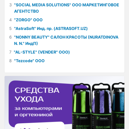
3
"SOCIAL MEDIA SOLUTIONS" ООО МАРКЕТИНГОВОЕ
АГЕНТСТВО
4
"ZORGO" ООО
5
"AstraSoft" Инд. пр. (ASTRASOFT.UZ)
6
"NONNY BEAUTY" САЛОН КРАСОТЫ (NURATDINOVA
N. N." ИндП)
7
"AL-STYLE" (VENDER" ООО)
8
"Tezcode" ООО