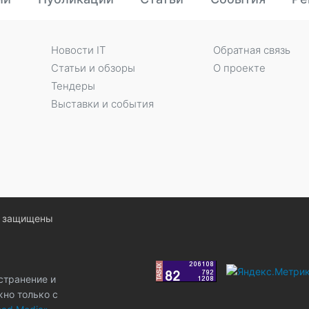
Новости IT
Обратная связь
Статьи и обзоры
О проекте
Тендеры
Выставки и события
ва защищены
странение и
жно только с