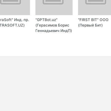
traSoft" Инд. пр.
"GPTBot.uz"
"FIRST BIT" ООО
TRASOFT.UZ)
(Герасимов Борис
(Первый Бит)
Геннадьевич ИндП)