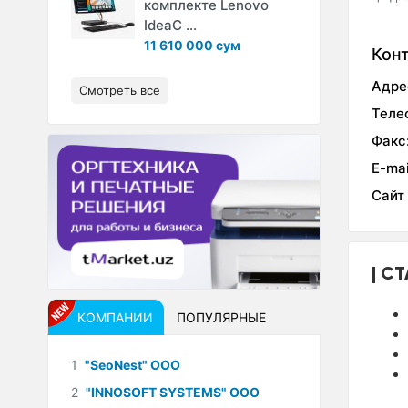
комплекте Lenovo
IdeaC ...
11 610 000 сум
Кон
Адре
Смотреть все
Теле
Факс
E-mai
Сайт
СТ
КОМПАНИИ
ПОПУЛЯРНЫЕ
1
"SeoNest" ООО
2
"INNOSOFT SYSTEMS" ООО