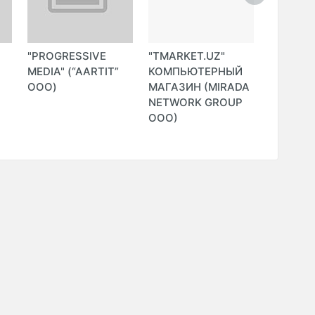
"PROGRESSIVE
"TMARKET.UZ"
"CANONI
MEDIA" (“AARTIT”
КОМПЬЮТЕРНЫЙ
(TIMUR
ООО)
МАГАЗИН (MIRADA
SHAYAX
NETWORK GROUP
MARATO
ООО)
ИндП)