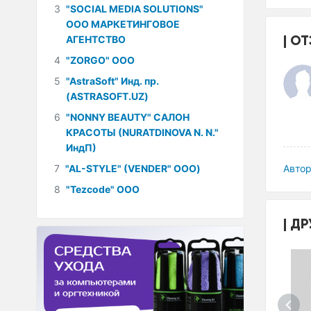
3
"SOCIAL MEDIA SOLUTIONS"
ООО МАРКЕТИНГОВОЕ
ОТ
АГЕНТСТВО
4
"ZORGO" ООО
5
"AstraSoft" Инд. пр.
(ASTRASOFT.UZ)
6
"NONNY BEAUTY" САЛОН
КРАСОТЫ (NURATDINOVA N. N."
ИндП)
7
"AL-STYLE" (VENDER" ООО)
Автор
8
"Tezcode" ООО
ДР