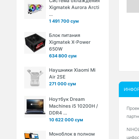
Система охлаждения
Xigmatek Aurora Arcti
...
1 491 700 сум
Блок питания
Xigmatek X-Power
650W
634 800 сум
Наушники Xiaomi Mi
Air 2SE
271 000 сум
ИНФО
Ноутбук Dream
Machines i5 10200H /
Проек
DDR4 ...
партн
10 622 000 сум
NIHOL
Моноблок в полном
цифро