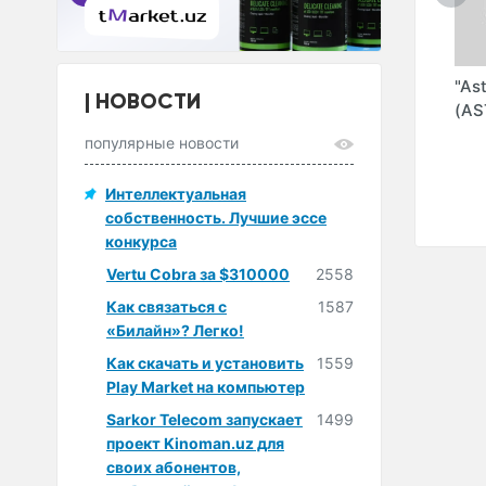
"texnomag.uz" ООО
"SOFTSALE"
"As
НОВОСТИ
Y
(MIRZAEVA ИндП)
(AS
О
популярные новости
Интеллектуальная
собственность. Лучшие эссе
конкурса
Vertu Cobra за $310000
2558
Как связаться с
1587
«Билайн»? Легко!
Как скачать и установить
1559
Play Market на компьютер
Sarkor Telecom запускает
1499
проект Kinoman.uz для
своих абонентов,