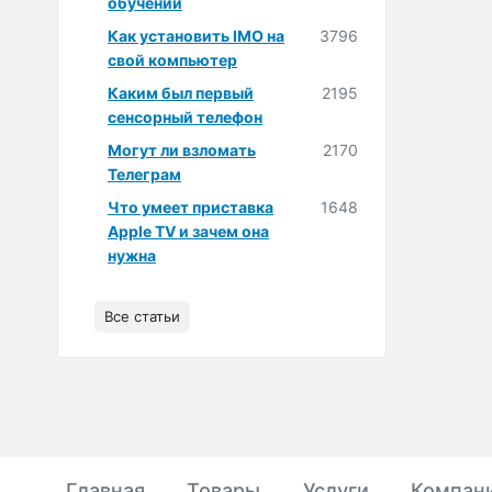
обучении
Как установить IMO на
3796
свой компьютер
Каким был первый
2195
сенсорный телефон
Могут ли взломать
2170
Телеграм
Что умеет приставка
1648
Apple TV и зачем она
нужна
Все статьи
Главная
Товары
Услуги
Компан