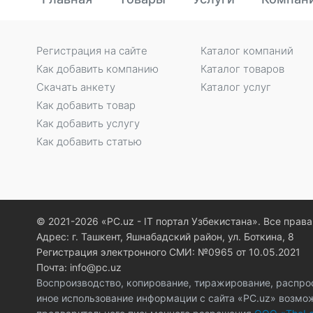
Регистрация на сайте
Каталог компаний
Как добавить компанию
Каталог товаров
Скачать анкету
Каталог услуг
Как добавить товар
Как добавить услугу
Как добавить статью
© 2021-2026 «PC.uz - IT портал Узбекистана». Все пра
Адрес: г. Ташкент, Яшнабадский район, ул. Боткина, 8
Регистрация электронного СМИ: №0965 от 10.05.2021
Почта: info@pc.uz
Воспроизводство, копирование, тиражирование, распро
иное использование информации с сайта «PC.uz» возмо