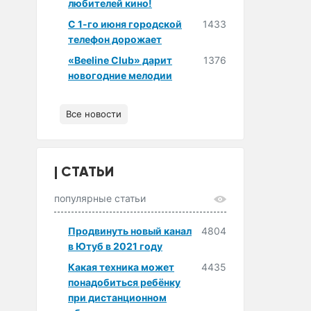
любителей кино!
С 1-го июня городской
1433
телефон дорожает
«Beeline Club» дарит
1376
новогодние мелодии
Все новости
СТАТЬИ
популярные статьи
Продвинуть новый канал
4804
в Ютуб в 2021 году
Какая техника может
4435
понадобиться ребёнку
при дистанционном