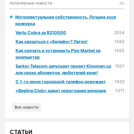
популярные новости
Интеллектуальная собственность. Лучшие эссе
конкурса
Vertu Cobra за $310000
2554
Как связаться с «Билайн»? Легко!
1593
Как скачать и установить Play Market на
1555
компьютер
Sarkor Telecom запускает проект Kinoman.uz
1501
для своих абонентов, любителей кино!
С 1-го июня городской телефон дорожает
1432
«Beeline Club» дарит новогодние мелодии
1371
Все новости
СТАТЬИ