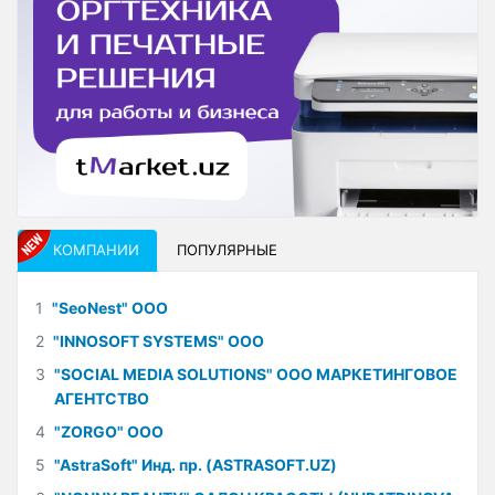
КОМПАНИИ
ПОПУЛЯРНЫЕ
1
"SeoNest" ООО
2
"INNOSOFT SYSTEMS" ООО
3
"SOCIAL MEDIA SOLUTIONS" ООО МАРКЕТИНГОВОЕ
АГЕНТСТВО
4
"ZORGO" ООО
5
"AstraSoft" Инд. пр. (ASTRASOFT.UZ)