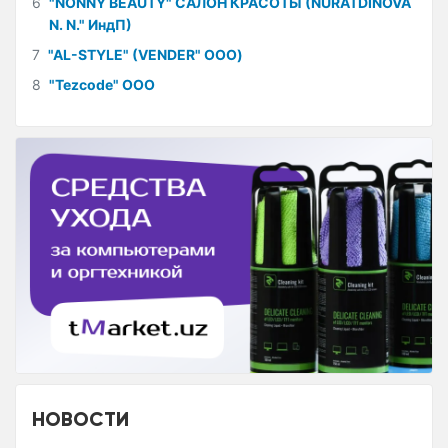
6
"NONNY BEAUTY" САЛОН КРАСОТЫ (NURATDINOVA
N. N." ИндП)
7
"AL-STYLE" (VENDER" ООО)
8
"Tezcode" ООО
НОВОСТИ