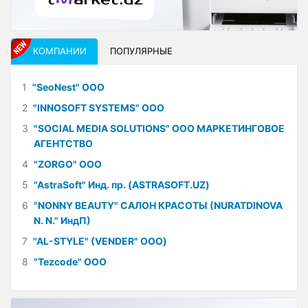
КОМПАНИИ
ПОПУЛЯРНЫЕ
1
"SeoNest" ООО
2
"INNOSOFT SYSTEMS" ООО
3
"SOCIAL MEDIA SOLUTIONS" ООО МАРКЕТИНГОВОЕ
АГЕНТСТВО
4
"ZORGO" ООО
5
"AstraSoft" Инд. пр. (ASTRASOFT.UZ)
6
"NONNY BEAUTY" САЛОН КРАСОТЫ (NURATDINOVA
N. N." ИндП)
7
"AL-STYLE" (VENDER" ООО)
8
"Tezcode" ООО