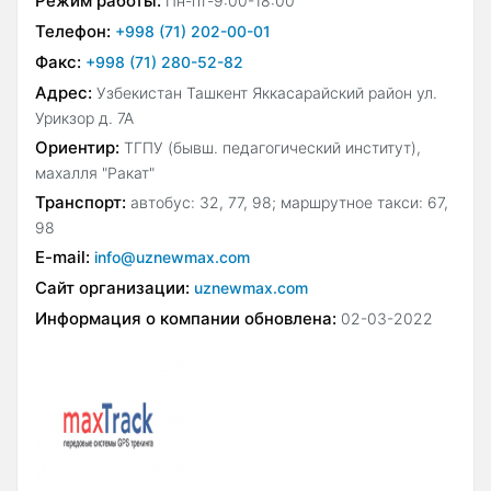
Режим работы:
Пн-пт-9:00-18:00
Телефон:
+998 (71) 202-00-01
Факс:
+998 (71) 280-52-82
Адрес:
Узбекистан Ташкент Яккасарайский район ул.
Урикзор д. 7А
Ориентир:
ТГПУ (бывш. педагогический институт),
махалля "Ракат"
Транспорт:
автобус: 32, 77, 98; маршрутное такси: 67,
98
E-mail:
info@uznewmax.com
Сайт организации:
uznewmax.com
Информация о компании обновлена:
02-03-2022