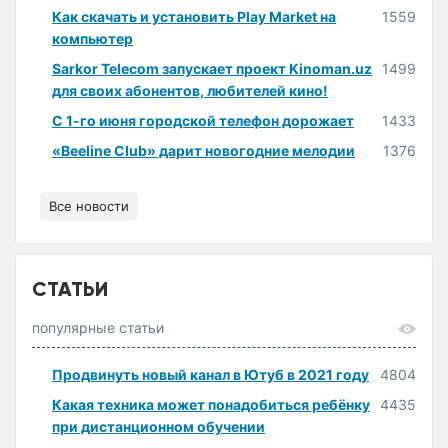
Как скачать и установить Play Market на
1559
компьютер
Sarkor Telecom запускает проект Kinoman.uz
1499
для своих абонентов, любителей кино!
С 1-го июня городской телефон дорожает
1433
«Beeline Club» дарит новогодние мелодии
1376
Все новости
СТАТЬИ
популярные статьи
Продвинуть новый канал в Ютуб в 2021 году
4804
Какая техника может понадобиться ребёнку
4435
при дистанционном обучении