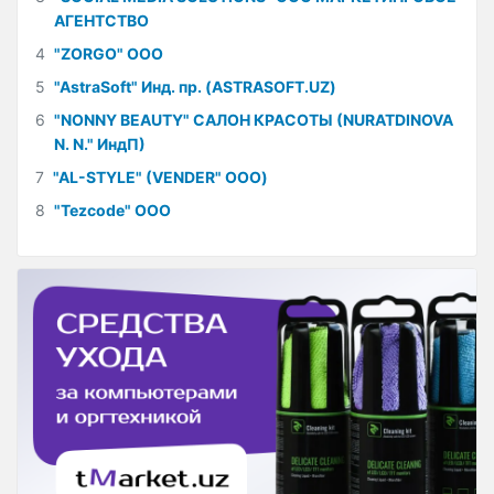
АГЕНТСТВО
4
"ZORGO" ООО
5
"AstraSoft" Инд. пр. (ASTRASOFT.UZ)
6
"NONNY BEAUTY" САЛОН КРАСОТЫ (NURATDINOVA
N. N." ИндП)
7
"AL-STYLE" (VENDER" ООО)
8
"Tezcode" ООО