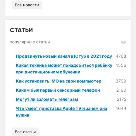
Все новости
СТАТЬИ
популярные статьи
Продвинуть новый канал в Ютуб в 2021 году
4768
Какая техника может понадобиться ребёнку
4556
при дистанционном обучении
Как установить IMO на свой компьютер
3799
Каким был первый сенсорный телефон
2190
Могут ли взломать Телеграм
2172
Что умеет приставка Apple TV и зачем она
1644
нужна
Все статьи