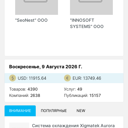
Z
"SeoNest" ООО
"INNOSOFT
"
SYSTEMS" ООО
S
М
А
Воскресенье, 9 Августа 2026 Г.
USD: 11915.64
EUR: 13749.46
Товаров:
4390
Услуг:
49
Компаний:
2638
Публикаций:
15157
ВНИМАНИЕ
ПОПУЛЯРНЫЕ
NEW
Система охлаждения Xigmatek Aurora