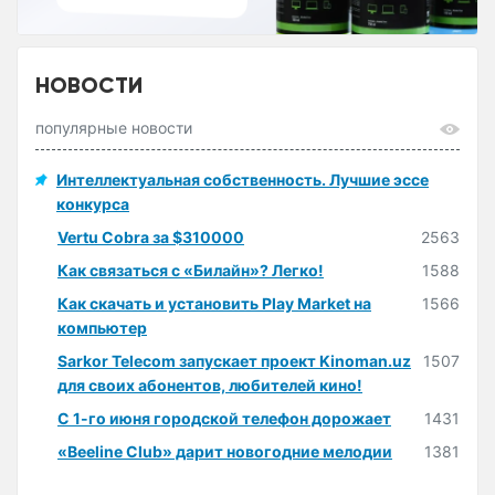
НОВОСТИ
популярные новости
Интеллектуальная собственность. Лучшие эссе
конкурса
Vertu Cobra за $310000
2563
Как связаться с «Билайн»? Легко!
1588
Как скачать и установить Play Market на
1566
компьютер
Sarkor Telecom запускает проект Kinoman.uz
1507
для своих абонентов, любителей кино!
С 1-го июня городской телефон дорожает
1431
«Beeline Club» дарит новогодние мелодии
1381