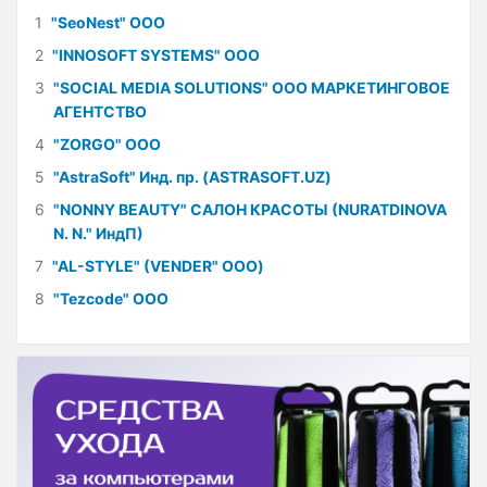
1
"SeoNest" ООО
2
"INNOSOFT SYSTEMS" ООО
3
"SOCIAL MEDIA SOLUTIONS" ООО МАРКЕТИНГОВОЕ
АГЕНТСТВО
4
"ZORGO" ООО
5
"AstraSoft" Инд. пр. (ASTRASOFT.UZ)
6
"NONNY BEAUTY" САЛОН КРАСОТЫ (NURATDINOVA
N. N." ИндП)
7
"AL-STYLE" (VENDER" ООО)
8
"Tezcode" ООО