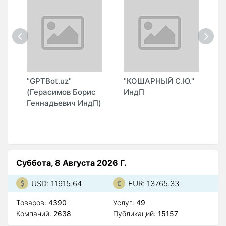
О
"GPTBot.uz"
"КОШАРНЫЙ С.Ю."
"
(Герасимов Борис
ИндП
T
Геннадьевич ИндП)
G
(
Суббота, 8 Августа 2026 Г.
USD: 11915.64
EUR: 13765.33
Товаров:
4390
Услуг:
49
Компаний:
2638
Публикаций:
15157