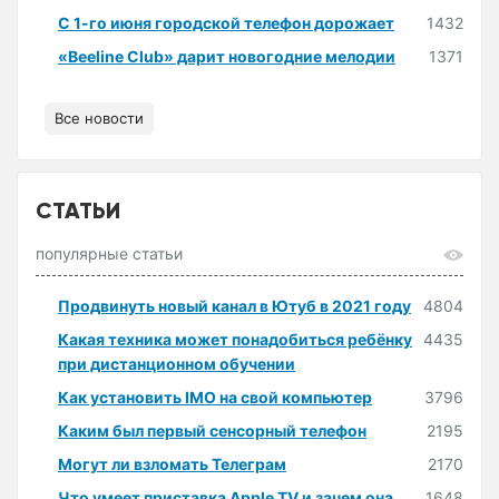
С 1-го июня городской телефон дорожает
1432
«Beeline Club» дарит новогодние мелодии
1371
Все новости
СТАТЬИ
популярные статьи
Продвинуть новый канал в Ютуб в 2021 году
4804
Какая техника может понадобиться ребёнку
4435
при дистанционном обучении
Как установить IMO на свой компьютер
3796
Каким был первый сенсорный телефон
2195
Могут ли взломать Телеграм
2170
Что умеет приставка Apple TV и зачем она
1648