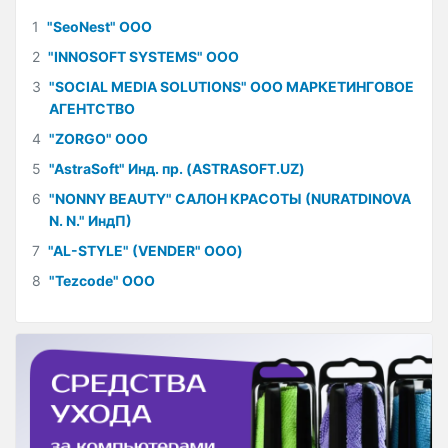
1
"SeoNest" ООО
2
"INNOSOFT SYSTEMS" ООО
3
"SOCIAL MEDIA SOLUTIONS" ООО МАРКЕТИНГОВОЕ
АГЕНТСТВО
4
"ZORGO" ООО
5
"AstraSoft" Инд. пр. (ASTRASOFT.UZ)
6
"NONNY BEAUTY" САЛОН КРАСОТЫ (NURATDINOVA
N. N." ИндП)
7
"AL-STYLE" (VENDER" ООО)
8
"Tezcode" ООО