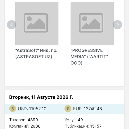
"AstraSoft" Инд. пр.
"PROGRESSIVE
"
(ASTRASOFT.UZ)
MEDIA" (“AARTIT”
И
ООО)
Вторник, 11 Августа 2026 Г.
USD: 11952.10
EUR: 13749.46
Товаров:
4390
Услуг:
49
Компаний:
2638
Публикаций:
15157