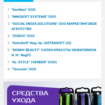
1
"SeoNest" ООО
2
"INNOSOFT SYSTEMS" ООО
3
"SOCIAL MEDIA SOLUTIONS" ООО МАРКЕТИНГОВОЕ
АГЕНТСТВО
4
"ZORGO" ООО
5
"AstraSoft" Инд. пр. (ASTRASOFT.UZ)
6
"NONNY BEAUTY" САЛОН КРАСОТЫ (NURATDINOVA
N. N." ИндП)
7
"AL-STYLE" (VENDER" ООО)
8
"Tezcode" ООО