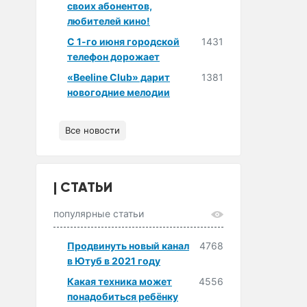
своих абонентов,
любителей кино!
С 1-го июня городской
1431
телефон дорожает
«Beeline Club» дарит
1381
новогодние мелодии
Все новости
СТАТЬИ
популярные статьи
Продвинуть новый канал
4768
в Ютуб в 2021 году
Какая техника может
4556
понадобиться ребёнку