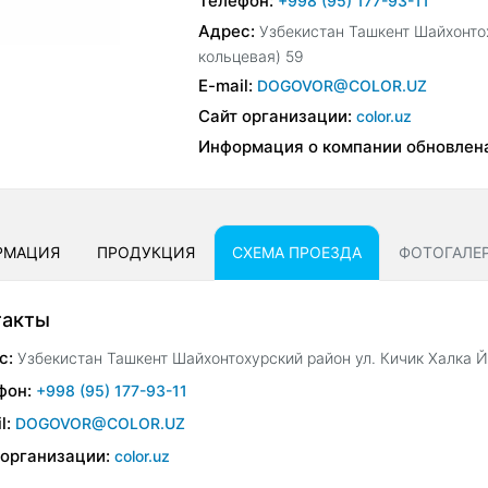
Телефон:
+998 (95) 177-93-11
Адрес:
Узбекистан Ташкент Шайхонтох
кольцевая) 59
E-mail:
DOGOVOR@COLOR.UZ
Сайт организации:
color.uz
Информация о компании обновлен
РМАЦИЯ
ПРОДУКЦИЯ
СХЕМА ПРОЕЗДА
ФОТОГАЛЕ
такты
с:
Узбекистан Ташкент Шайхонтохурский район ул. Кичик Халка Й
фон:
+998 (95) 177-93-11
l:
DOGOVOR@COLOR.UZ
 организации:
color.uz