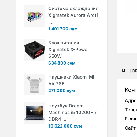
Система охлаждения
Xigmatek Aurora Arcti
...
1 491 700 сум
Блок питания
Xigmatek X-Power
650W
634 800 сум
ИНФО
Наушники Xiaomi Mi
Air 2SE
Кон
271 000 сум
Адре
Ноутбук Dream
Теле
Machines i5 10200H /
E-mai
DDR4 ...
10 622 000 сум
Сайт