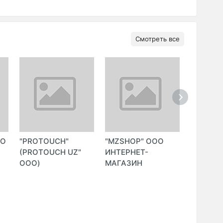
Смотреть все
ОО
"PROTOUCH"
"MZSHOP" ООО
"MIONLI
(PROTOUCH UZ"
ИНТЕРНЕТ-
ФИРМЕ
ООО)
МАГАЗИН
ИНТЕРН
МАГАЗИ
(SULAY
O.X." Ин