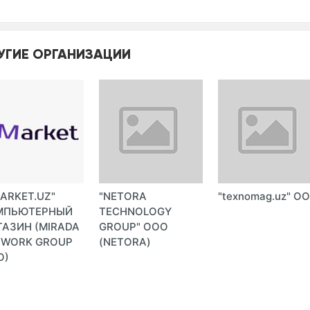
УГИЕ ОРГАНИЗАЦИИ
ARKET.UZ"
"NETORA
"texnomag.uz" О
МПЬЮТЕРНЫЙ
TECHNOLOGY
АЗИН (MIRADA
GROUP" ООО
TWORK GROUP
(NETORA)
О)