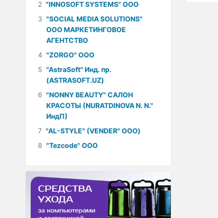
2
"INNOSOFT SYSTEMS" ООО
3
"SOCIAL MEDIA SOLUTIONS"
ООО МАРКЕТИНГОВОЕ
АГЕНТСТВО
4
"ZORGO" ООО
5
"AstraSoft" Инд. пр.
(ASTRASOFT.UZ)
6
"NONNY BEAUTY" САЛОН
КРАСОТЫ (NURATDINOVA N. N."
ИндП)
7
"AL-STYLE" (VENDER" ООО)
8
"Tezcode" ООО