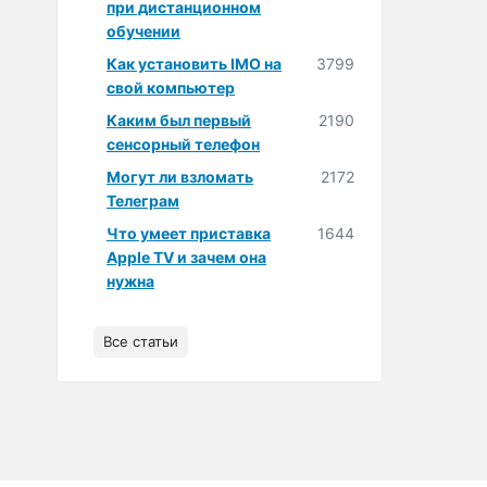
при дистанционном
обучении
Как установить IMO на
3799
свой компьютер
Каким был первый
2190
сенсорный телефон
Могут ли взломать
2172
Телеграм
Что умеет приставка
1644
Apple TV и зачем она
нужна
Все статьи