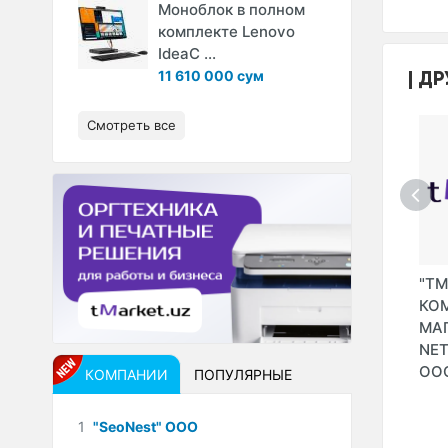
Моноблок в полном
комплекте Lenovo
IdeaC ...
ДР
11 610 000 сум
Смотреть все
U ITC"
"ALBA-MARKET.UZ"
"TEXNOTRONIK
"TM
ТМ (ANB TECHNO
PRO" ООО
КО
CORP" ООО)
МАГ
NE
ОО
КОМПАНИИ
ПОПУЛЯРНЫЕ
1
"SeoNest" ООО