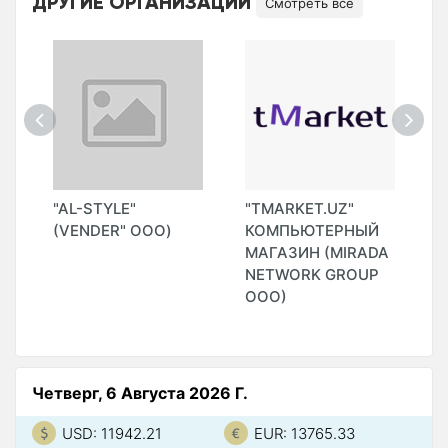
ДРУГИЕ ОРГАНИЗАЦИИ
Смотреть все
"AL-STYLE"
"TMARKET.UZ"
"
(VENDER" ООО)
КОМПЬЮТЕРНЫЙ
МАГАЗИН (MIRADA
)
NETWORK GROUP
ООО)
Четверг, 6 Августа 2026 Г.
USD: 11942.21
EUR: 13765.33