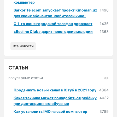
компьютер
Sarkor Telecom запускает проект Kinoman.uz
1496
для своих абонентов, любителей кино!
С 1-го июня городской телефон дорожает
1435
«Beeline Club» дарит новогодние мелодии
1363
Все новости
СТАТЬИ
популярные статьи
Продвинуть новый канал в Ютуб в 2021 году
4864
Какая техника может понадобиться ребёнку
4032
при дистанционном обучении
Как установить IMO на свой компьютер
3789