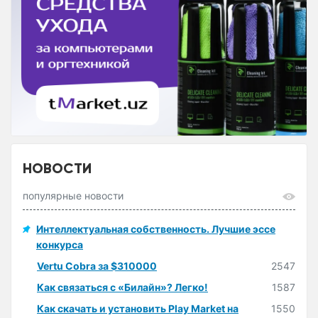
НОВОСТИ
популярные новости
Интеллектуальная собственность. Лучшие эссе
конкурса
Vertu Cobra за $310000
2547
Как связаться с «Билайн»? Легко!
1587
Как скачать и установить Play Market на
1550