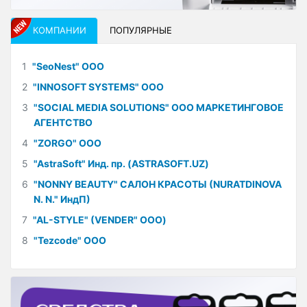
КОМПАНИИ
ПОПУЛЯРНЫЕ
1
"SeoNest" ООО
2
"INNOSOFT SYSTEMS" ООО
3
"SOCIAL MEDIA SOLUTIONS" ООО МАРКЕТИНГОВОЕ
АГЕНТСТВО
4
"ZORGO" ООО
5
"AstraSoft" Инд. пр. (ASTRASOFT.UZ)
6
"NONNY BEAUTY" САЛОН КРАСОТЫ (NURATDINOVA
N. N." ИндП)
7
"AL-STYLE" (VENDER" ООО)
8
"Tezcode" ООО