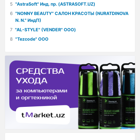
5
"AstraSoft" Инд. пр. (ASTRASOFT.UZ)
6
"NONNY BEAUTY" САЛОН КРАСОТЫ (NURATDINOVA
N. N." ИндП)
7
"AL-STYLE" (VENDER" ООО)
8
"Tezcode" ООО