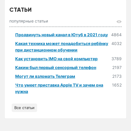
СТАТЬИ
популярные статьи
Продвинуть новый канал в Ютуб в 2021 году
4864
Какая техника может понадобиться ребёнку
4032
при дистанционном обучении
Как установить IMO на свой компьютер
3789
Каким был первый сенсорный телефон
2197
Могут ли взломать Телеграм
2173
Что умеет приставка Apple TV и зачем она
1652
нужна
Все статьи