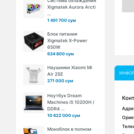
Система охлаждения
Xigmatek Aurora Arcti
...
1 491 700 сум
Блок питания
Xigmatek X-Power
650W
634 800 сум
Наушники Xiaomi Mi
ИНФО
Air 2SE
271 000 сум
Ноутбук Dream
Кон
Machines i5 10200H /
Адре
DDR4 ...
10 622 000 сум
Орие
Теле
Моноблок в полном