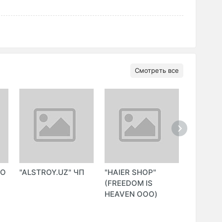
Смотреть все
ОО
"ALSTROY.UZ" ЧП
"HAIER SHOP"
"INDEED
(FREEDOM IS
ООО (In
HEAVEN ООО)