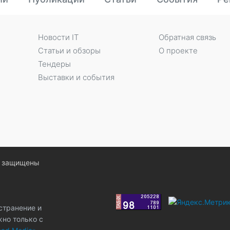
Новости IT
Обратная связь
Статьи и обзоры
О проекте
Тендеры
Выставки и события
ва защищены
странение и
жно только с