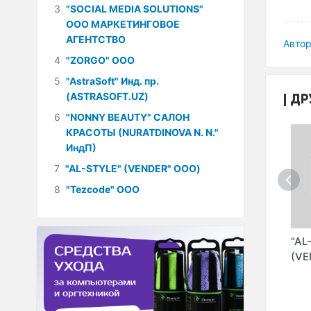
3
"SOCIAL MEDIA SOLUTIONS"
ООО МАРКЕТИНГОВОЕ
АГЕНТСТВО
Автор
4
"ZORGO" ООО
5
"AstraSoft" Инд. пр.
ДР
(ASTRASOFT.UZ)
6
"NONNY BEAUTY" САЛОН
КРАСОТЫ (NURATDINOVA N. N."
ИндП)
7
"AL-STYLE" (VENDER" ООО)
8
"Tezcode" ООО
"MZSHOP" ООО
"JADEEDSPORT"
"AL
ИНТЕРНЕТ-
МАГАЗИН
(VE
OK
МАГАЗИН
СПОРТТОВАРОВ
Y
(POWERGYM" ООО)
)