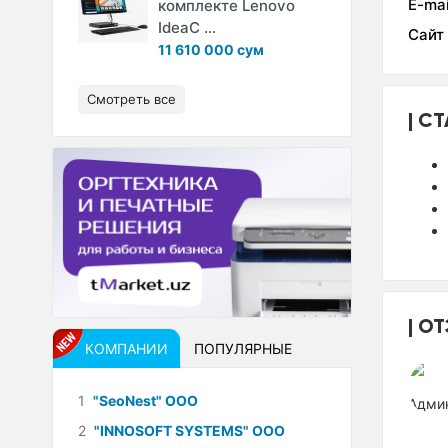
E-mai
комплекте Lenovo
IdeaC ...
Сайт
11 610 000 сум
Смотреть все
СТ
ОТ
КОМПАНИИ
ПОПУЛЯРНЫЕ
1
"SeoNest" ООО
2
"INNOSOFT SYSTEMS" ООО