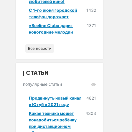
любителей кино!
С 1-го июня городской
1432
телефон дорожает
«Beeline Club» дарит
1371
новогодние мелодии
Все новости
СТАТЬИ
популярные статьи
Продвинуть новый канал
4821
в Ютуб в 2021 году
Какая техника может
4303
понадобиться ребёнку
при дистанционном