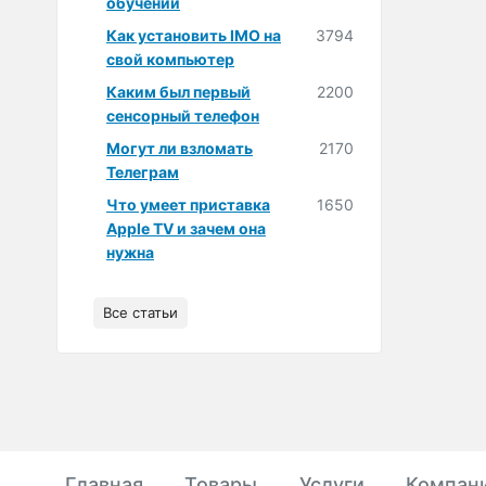
обучении
Как установить IMO на
3794
свой компьютер
Каким был первый
2200
сенсорный телефон
Могут ли взломать
2170
Телеграм
Что умеет приставка
1650
Apple TV и зачем она
нужна
Все статьи
Главная
Товары
Услуги
Компан