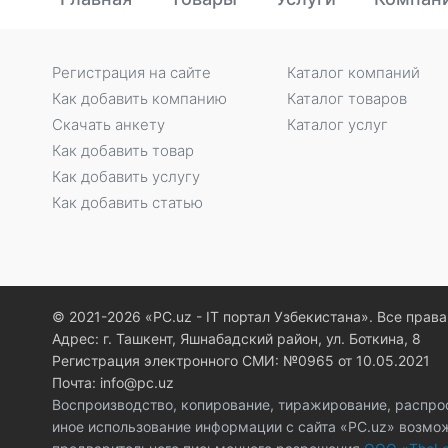
Регистрация на сайте
Каталог компаний
Как добавить компанию
Каталог товаров
Скачать анкету
Каталог услуг
Как добавить товар
Как добавить услугу
Как добавить статью
© 2021-2026 «PC.uz - IT портал Узбекистана». Все пра
Адрес: г. Ташкент, Яшнабадский район, ул. Боткина, 8
Регистрация электронного СМИ: №0965 от 10.05.2021
Почта: info@pc.uz
Воспроизводство, копирование, тиражирование, распро
иное использование информации с сайта «PC.uz» возмо