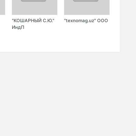
"КОШАРНЫЙ С.Ю."
"texnomag.uz" ООО
"IP TITO
ИндП
(TITOK D