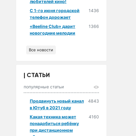
любителей кино!
С 1-го июня городской
1436
телефон дорожает
«Beeline Club» дарит
1366
новогодние мелодии
Все новости
СТАТЬИ
популярные статьи
Продвинуть новый канал
4843
в Ютуб в 2021 году
Какая техника может
4160
понадобиться ребёнку
при дистанционном