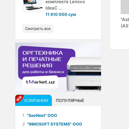
комплекте Lenovo
IdeaC ...
11 610 000 сум
"SERVICELAB" Инд.
"SOFTY TEAM" ООО
"As
G'"
пр.
(Softy)
(AS
Смотреть все
КОМПАНИИ
ПОПУЛЯРНЫЕ
1
"SeoNest" ООО
2
"INNOSOFT SYSTEMS" ООО