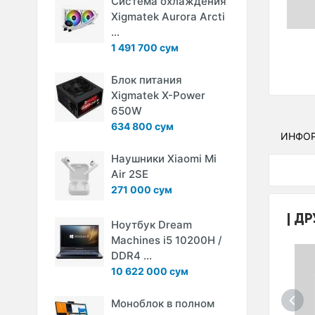
Система охлаждения
Xigmatek Aurora Arcti
...
1 491 700 сум
Блок питания
Xigmatek X-Power
650W
634 800 сум
ИНФО
Наушники Xiaomi Mi
Air 2SE
271 000 сум
ДР
Ноутбук Dream
Machines i5 10200H /
DDR4 ...
10 622 000 сум
Моноблок в полном