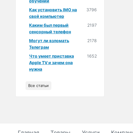
обучении
Как установить IMO на
3796
свой компьютер
Каким был первый
2197
сенсорный телефон
Могут ли взломать
2178
Телеграм
Что умеет приставка
1652
Apple TV и зачем она
нужна
Все статьи
Главная
Товары
Услуги
Компан