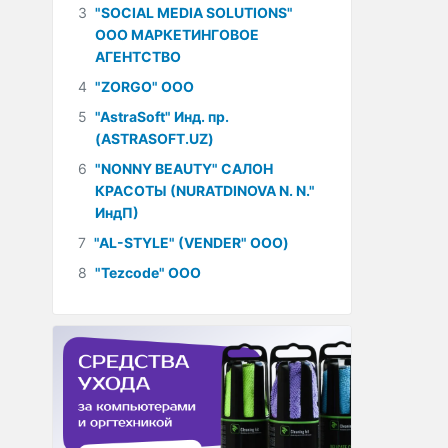
3
"SOCIAL MEDIA SOLUTIONS"
ООО МАРКЕТИНГОВОЕ
АГЕНТСТВО
4
"ZORGO" ООО
5
"AstraSoft" Инд. пр.
(ASTRASOFT.UZ)
6
"NONNY BEAUTY" САЛОН
КРАСОТЫ (NURATDINOVA N. N."
ИндП)
7
"AL-STYLE" (VENDER" ООО)
8
"Tezcode" ООО