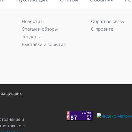
Новости IT
Обратная связь
Статьи и обзоры
О проекте
Тендеры
Выставки и события
ва защищены
странение и
жно только с