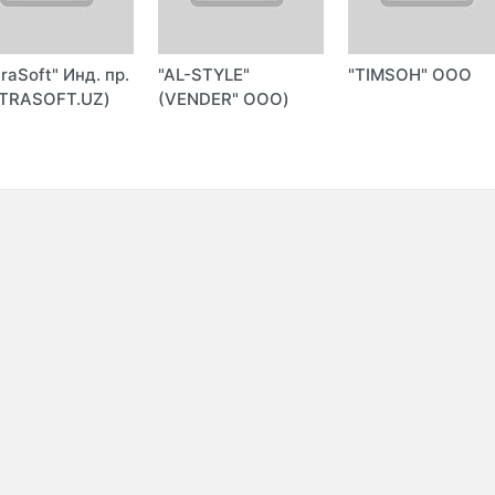
traSoft" Инд. пр.
"AL-STYLE"
"TIMSOH" ООО
TRASOFT.UZ)
(VENDER" ООО)