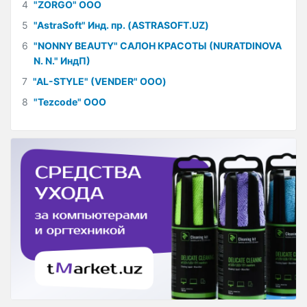
4
"ZORGO" ООО
5
"AstraSoft" Инд. пр. (ASTRASOFT.UZ)
6
"NONNY BEAUTY" САЛОН КРАСОТЫ (NURATDINOVA
N. N." ИндП)
7
"AL-STYLE" (VENDER" ООО)
8
"Tezcode" ООО