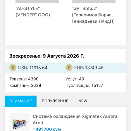
"AL-STYLE"
"GPTBot.uz"
"
(VENDER" ООО)
(Герасимов Борис
Геннадьевич ИндП)
Воскресенье, 9 Августа 2026 Г.
USD: 11915.64
EUR: 13749.46
Товаров:
4390
Услуг:
49
Компаний:
2638
Публикаций:
15157
ВНИМАНИЕ
ПОПУЛЯРНЫЕ
NEW
Система охлаждения Xigmatek Aurora
Arcti ...
1 491 700 сум