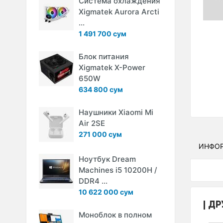
Система охлаждения
Xigmatek Aurora Arcti
...
1 491 700 сум
Блок питания
Xigmatek X-Power
650W
634 800 сум
Наушники Xiaomi Mi
Air 2SE
271 000 сум
ИНФО
Ноутбук Dream
Machines i5 10200H /
DDR4 ...
10 622 000 сум
ДР
Моноблок в полном