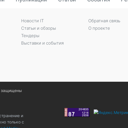
Новости IT
Обратная связь
Статьи и обзоры
О проекте
Тендеры
Выставки и события
ва защищены
странение и
жно только с