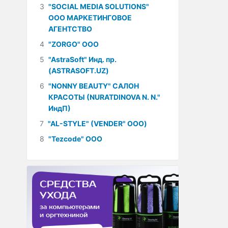
3
"SOCIAL MEDIA SOLUTIONS"
ООО МАРКЕТИНГОВОЕ
АГЕНТСТВО
4
"ZORGO" ООО
5
"AstraSoft" Инд. пр.
(ASTRASOFT.UZ)
6
"NONNY BEAUTY" САЛОН
КРАСОТЫ (NURATDINOVA N. N."
ИндП)
7
"AL-STYLE" (VENDER" ООО)
8
"Tezcode" ООО