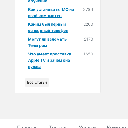
обучении
Как установить IMO на
3794
свой компьютер
Каким был первый
2200
сенсорный телефон
Могут ли взломать
2170
Телеграм
Что умеет приставка
1650
Apple TV и зачем она
нужна
Все статьи
Главная
Товары
Услуги
Компан