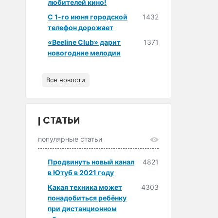
любителей кино!
С 1-го июня городской
1432
телефон дорожает
«Beeline Club» дарит
1371
новогодние мелодии
Все новости
СТАТЬИ
популярные статьи
Продвинуть новый канал
4821
в Ютуб в 2021 году
Какая техника может
4303
понадобиться ребёнку
при дистанционном