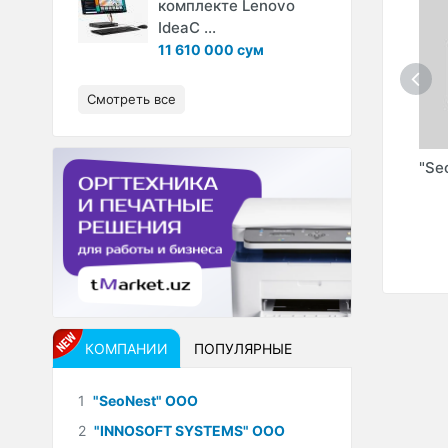
комплекте Lenovo
IdeaC ...
11 610 000 сум
Смотреть все
E
"texnomag.uz" ООО
"MAKLAKOV" ИндП
"Se
AB-
OO
КОМПАНИИ
ПОПУЛЯРНЫЕ
1
"SeoNest" ООО
2
"INNOSOFT SYSTEMS" ООО