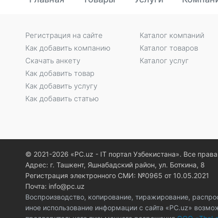
Регистрация на сайте
Каталог компаний
Как добавить компанию
Каталог товаров
Скачать анкету
Каталог услуг
Как добавить товар
Как добавить услугу
Как добавить статью
© 2021-2026 «PC.uz - IT портал Узбекистана». Все пра
Адрес: г. Ташкент, Яшнабадский район, ул. Боткина, 8
Регистрация электронного СМИ: №0965 от 10.05.2021
Почта: info@pc.uz
Воспроизводство, копирование, тиражирование, распро
иное использование информации с сайта «PC.uz» возмо