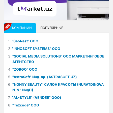
КОМПАНИИ
ПОПУЛЯРНЫЕ
1
"SeoNest" ООО
2
"INNOSOFT SYSTEMS" ООО
3
"SOCIAL MEDIA SOLUTIONS" ООО МАРКЕТИНГОВОЕ
АГЕНТСТВО
4
"ZORGO" ООО
5
"AstraSoft" Инд. пр. (ASTRASOFT.UZ)
6
"NONNY BEAUTY" САЛОН КРАСОТЫ (NURATDINOVA
N. N." ИндП)
7
"AL-STYLE" (VENDER" ООО)
8
"Tezcode" ООО