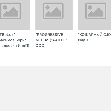
TBot.uz"
"PROGRESSIVE
"КОШАРНЫЙ С.Ю.
расимов Борис
MEDIA" (“AARTIT”
ИндП
надьевич ИндП)
ООО)