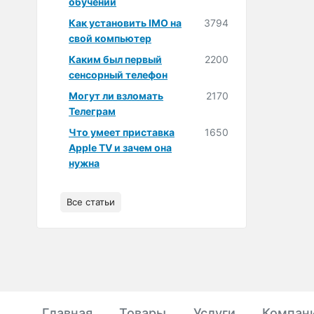
обучении
Как установить IMO на
3794
свой компьютер
Каким был первый
2200
сенсорный телефон
Могут ли взломать
2170
Телеграм
Что умеет приставка
1650
Apple TV и зачем она
нужна
Все статьи
Главная
Товары
Услуги
Компан