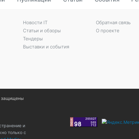
Новости IT
Обратная связь
Статьи и обзоры
О проекте
Тендеры
Выставки и события
ва защищены
странение и
жно только с