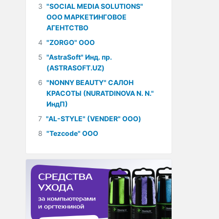
3
"SOCIAL MEDIA SOLUTIONS"
ООО МАРКЕТИНГОВОЕ
АГЕНТСТВО
4
"ZORGO" ООО
5
"AstraSoft" Инд. пр.
(ASTRASOFT.UZ)
6
"NONNY BEAUTY" САЛОН
КРАСОТЫ (NURATDINOVA N. N."
ИндП)
7
"AL-STYLE" (VENDER" ООО)
8
"Tezcode" ООО