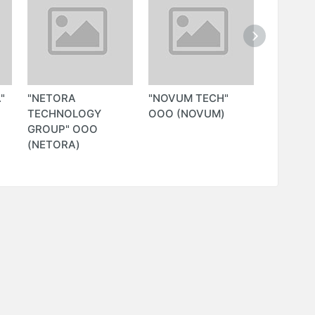
"
"NETORA
"NOVUM TECH"
"SOFTSA
TECHNOLOGY
ООО (NOVUM)
(MIRZAE
GROUP" ООО
(NETORA)