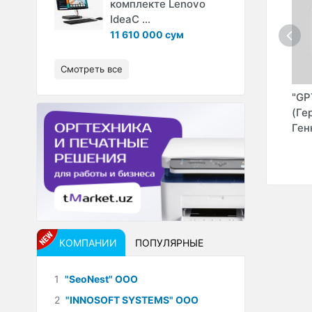
комплекте Lenovo
IdeaC ...
11 610 000 сум
Смотреть все
 ЧП
"ZIM-ZIM" ТМ (I
"SWITZERLAND
"GP
TECH IT GROUP"
GROUP" ООО
(Ге
ООО)
Ген
КОМПАНИИ
ПОПУЛЯРНЫЕ
1
"SeoNest" ООО
2
"INNOSOFT SYSTEMS" ООО