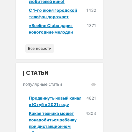
любителей кино!
С 1-го июня городской
1432
телефон дорожает
«Beeline Club» дарит
1371
новогодние мелодии
Все новости
СТАТЬИ
популярные статьи
Продвинуть новый канал
4821
в Ютуб в 2021 году
Какая техника может
4303
понадобиться ребёнку
при дистанционном