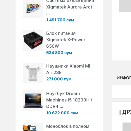
Система охлаждения
Xigmatek Aurora Arcti
...
1 491 700 сум
Блок питания
Xigmatek X-Power
650W
634 800 сум
Наушники Xiaomi Mi
Air 2SE
ИНФО
271 000 сум
Ноутбук Dream
Machines i5 10200H /
DDR4 ...
ДР
10 622 000 сум
Моноблок в полном