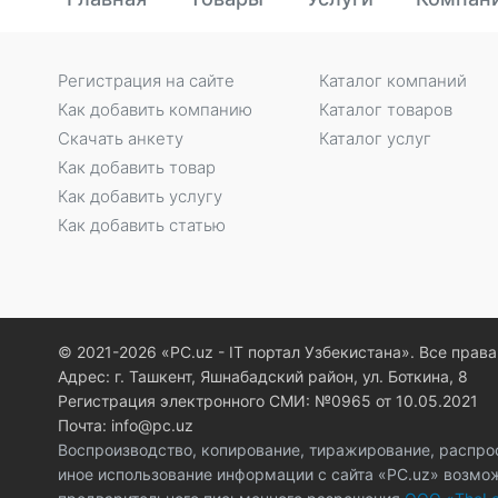
Регистрация на сайте
Каталог компаний
Как добавить компанию
Каталог товаров
Скачать анкету
Каталог услуг
Как добавить товар
Как добавить услугу
Как добавить статью
© 2021-2026 «PC.uz - IT портал Узбекистана». Все пра
Адрес: г. Ташкент, Яшнабадский район, ул. Боткина, 8
Регистрация электронного СМИ: №0965 от 10.05.2021
Почта: info@pc.uz
Воспроизводство, копирование, тиражирование, распро
иное использование информации с сайта «PC.uz» возмо