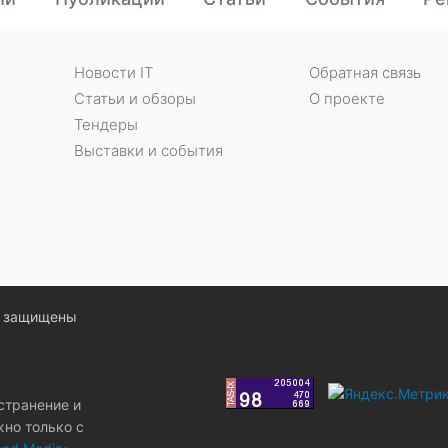
Новости IT
Обратная связь
Статьи и обзоры
О проекте
Тендеры
Выставки и события
ва защищены
странение и
жно только с