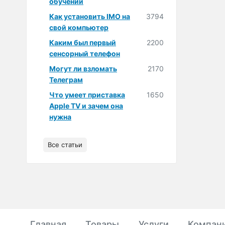
обучении
Как установить IMO на
3794
свой компьютер
Каким был первый
2200
сенсорный телефон
Могут ли взломать
2170
Телеграм
Что умеет приставка
1650
Apple TV и зачем она
нужна
Все статьи
Главная
Товары
Услуги
Компан