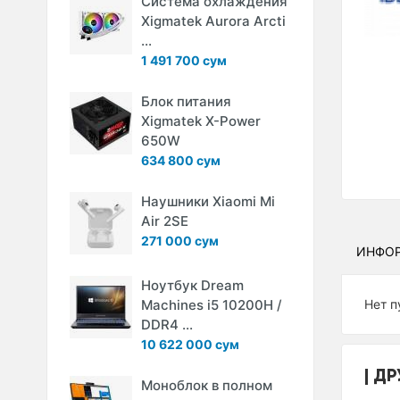
Система охлаждения
Xigmatek Aurora Arcti
...
1 491 700 сум
Блок питания
Xigmatek X-Power
650W
634 800 сум
Наушники Xiaomi Mi
Air 2SE
271 000 сум
ИНФО
Ноутбук Dream
Machines i5 10200H /
Нет п
DDR4 ...
10 622 000 сум
ДР
Моноблок в полном