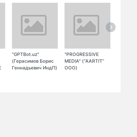
"GPTBot.uz"
"PROGRESSIVE
"ASIA B
О
(Герасимов Борис
MEDIA" (“AARTIT”
ADVISOR
Е
Геннадьевич ИндП)
ООО)
ADVISO