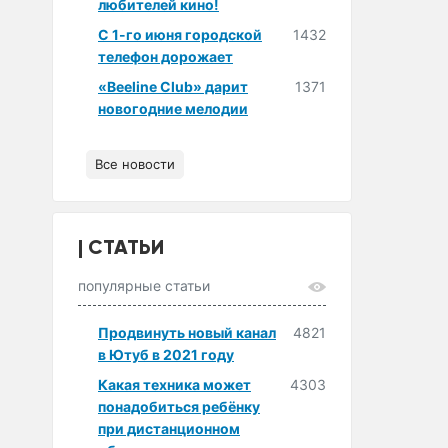
любителей кино!
С 1-го июня городской
1432
телефон дорожает
«Beeline Club» дарит
1371
новогодние мелодии
Все новости
СТАТЬИ
популярные статьи
Продвинуть новый канал
4821
в Ютуб в 2021 году
Какая техника может
4303
понадобиться ребёнку
при дистанционном