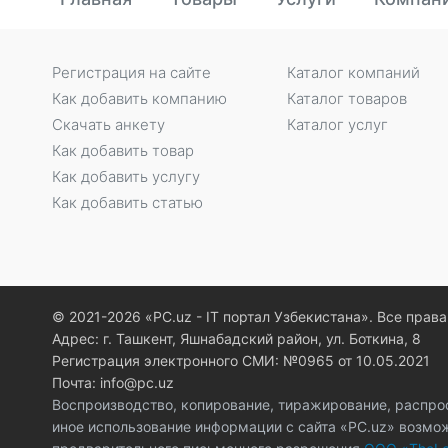
Регистрация на сайте
Каталог компаний
Как добавить компанию
Каталог товаров
Скачать анкету
Каталог услуг
Как добавить товар
Как добавить услугу
Как добавить статью
© 2021-2026 «PC.uz - IT портал Узбекистана». Все пра
Адрес: г. Ташкент, Яшнабадский район, ул. Боткина, 8
Регистрация электронного СМИ: №0965 от 10.05.2021
Почта: info@pc.uz
Воспроизводство, копирование, тиражирование, распро
иное использование информации с сайта «PC.uz» возмо