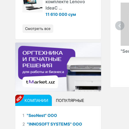
комплекте Lenovo
IdeaC ...
11 610 000 сум
Смотреть все
AVFSIZ
"PROTOUCH"
"PICKLES TEAM"
"Se
ОО)
(PROTOUCH UZ"
ООО
ООО)
МАРКЕТИНГОВОЕ
АГЕНТСТВО
КОМПАНИИ
ПОПУЛЯРНЫЕ
1
"SeoNest" ООО
2
"INNOSOFT SYSTEMS" ООО