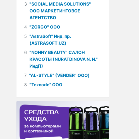
3
"SOCIAL MEDIA SOLUTIONS"
ООО МАРКЕТИНГОВОЕ
АГЕНТСТВО
4
"ZORGO" ООО
5
"AstraSoft" Инд. пр.
(ASTRASOFT.UZ)
6
"NONNY BEAUTY" САЛОН
КРАСОТЫ (NURATDINOVA N. N."
ИндП)
7
"AL-STYLE" (VENDER" ООО)
8
"Tezcode" ООО