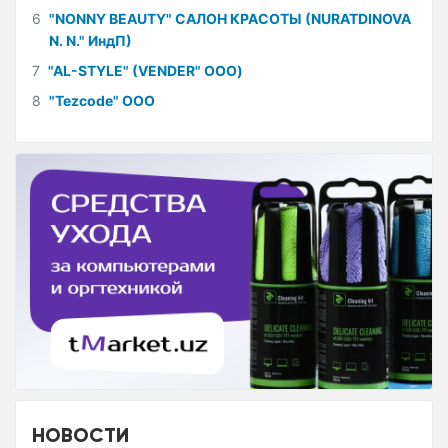
6
"NONNY BEAUTY" САЛОН КРАСОТЫ (NURATDINOVA
N. N." ИндП)
7
"AL-STYLE" (VENDER" ООО)
8
"Tezcode" ООО
НОВОСТИ