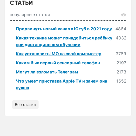
СТАТЬИ
популярные статьи
Продвинуть новый канал в Ютуб в 2021 году
4864
Какая техника может понадобиться ребёнку
4032
при дистанционном обучении
Как установить IMO на свой компьютер
3789
Каким был первый сенсорный телефон
2197
Могут ли взломать Телеграм
2173
Что умеет приставка Apple TV и зачем она
1652
нужна
Все статьи