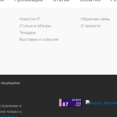
Новости IT
Обратная связь
Статьи и обзоры
О проекте
Тендеры
Выставки и события
ва защищены
странение и
жно только с