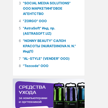
3
"SOCIAL MEDIA SOLUTIONS"
ООО МАРКЕТИНГОВОЕ
АГЕНТСТВО
4
"ZORGO" ООО
5
"AstraSoft" Инд. пр.
(ASTRASOFT.UZ)
6
"NONNY BEAUTY" САЛОН
КРАСОТЫ (NURATDINOVA N. N."
ИндП)
7
"AL-STYLE" (VENDER" ООО)
8
"Tezcode" ООО