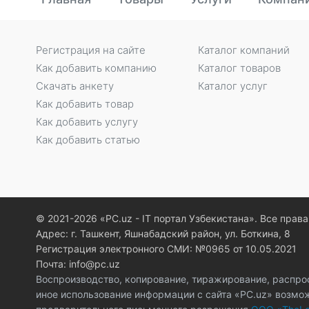
Регистрация на сайте
Каталог компаний
Как добавить компанию
Каталог товаров
Скачать анкету
Каталог услуг
Как добавить товар
Как добавить услугу
Как добавить статью
© 2021-2026 «PC.uz - IT портал Узбекистана». Все пра
Адрес: г. Ташкент, Яшнабадский район, ул. Боткина, 8
Регистрация электронного СМИ: №0965 от 10.05.2021
Почта: info@pc.uz
Воспроизводство, копирование, тиражирование, распро
иное использование информации с сайта «PC.uz» возмо