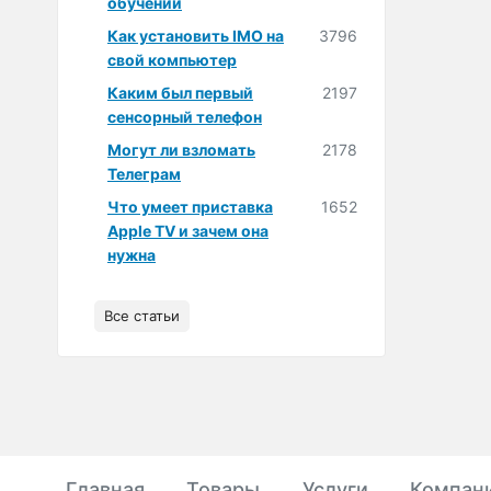
обучении
Как установить IMO на
3796
свой компьютер
Каким был первый
2197
сенсорный телефон
Могут ли взломать
2178
Телеграм
Что умеет приставка
1652
Apple TV и зачем она
нужна
Все статьи
Главная
Товары
Услуги
Компан