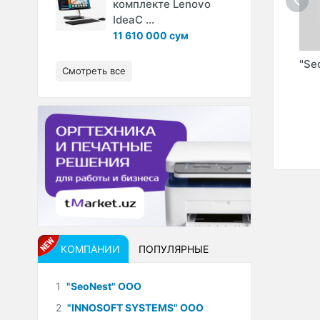
комплекте Lenovo
IdeaC ...
11 610 000 сум
.UZ"
"КОШАРНЫЙ С.Ю."
"ASIA BRIDGE
"Se
Смотреть все
ИндП
ADVISORS" AB-
OV
ADVISOR OOO
H
КОМПАНИИ
ПОПУЛЯРНЫЕ
1
"SeoNest" ООО
2
"INNOSOFT SYSTEMS" ООО