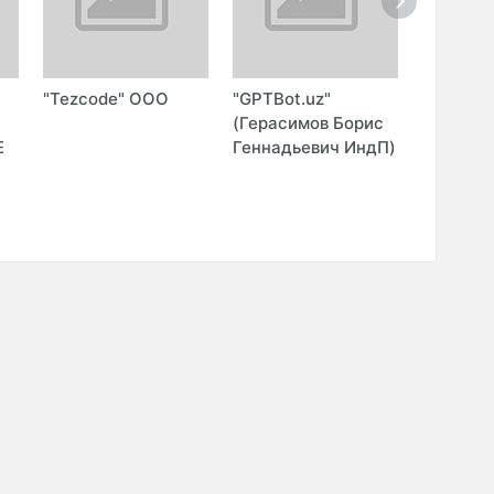
"Tezcode" ООО
"GPTBot.uz"
"FIRST 
О
(Герасимов Борис
(Первый
Е
Геннадьевич ИндП)