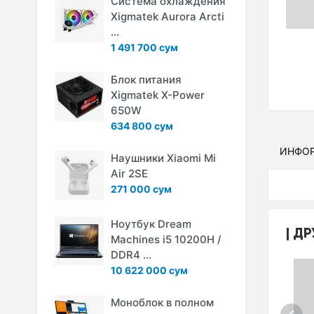
Система охлаждения
Xigmatek Aurora Arcti
...
1 491 700 сум
Блок питания
Xigmatek X-Power
650W
634 800 сум
ИНФО
Наушники Xiaomi Mi
Air 2SE
271 000 сум
Ноутбук Dream
ДР
Machines i5 10200H /
DDR4 ...
10 622 000 сум
Моноблок в полном