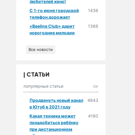
любителей кино!
С 1-го июня городской
1436
телефон дорожает
«Beeline Club» дарит
1366
новогодние мелодии
Все новости
СТАТЬИ
популярные статьи
Продвинуть новый канал
4843
в Ютуб в 2021 году
Какая техника может
4160
понадобиться ребёнку
при дистанционном