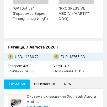
"GPTBot.uz"
"PROGRESSIVE
"
(Герасимов Борис
MEDIA" (“AARTIT”
П
Геннадьевич ИндП)
ООО)
Пятница, 7 Августа 2026 Г.
USD: 11886.72
EUR: 13765.33
Товаров:
4390
Услуг:
49
Компаний:
2638
Публикаций:
15157
ВНИМАНИЕ
ПОПУЛЯРНЫЕ
NEW
Система охлаждения Xigmatek Aurora
Arcti ...
1 491 700 сум