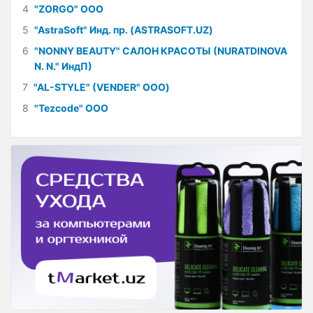
4
"ZORGO" ООО
5
"AstraSoft" Инд. пр. (ASTRASOFT.UZ)
6
"NONNY BEAUTY" САЛОН КРАСОТЫ (NURATDINOVA
N. N." ИндП)
7
"AL-STYLE" (VENDER" ООО)
8
"Tezcode" ООО