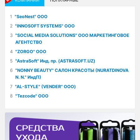
1
"SeoNest" ООО
2
"INNOSOFT SYSTEMS" ООО
3
"SOCIAL MEDIA SOLUTIONS" ООО МАРКЕТИНГОВОЕ
АГЕНТСТВО
4
"ZORGO" ООО
5
"AstraSoft" Инд. пр. (ASTRASOFT.UZ)
6
"NONNY BEAUTY" САЛОН КРАСОТЫ (NURATDINOVA
N. N." ИндП)
7
"AL-STYLE" (VENDER" ООО)
8
"Tezcode" ООО