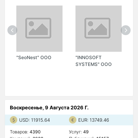
Z
"SeoNest" ООО
"INNOSOFT
"
SYSTEMS" ООО
S
М
А
Воскресенье, 9 Августа 2026 Г.
USD: 11915.64
EUR: 13749.46
Товаров:
4390
Услуг:
49