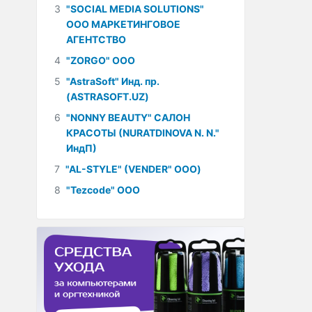
3
"SOCIAL MEDIA SOLUTIONS"
ООО МАРКЕТИНГОВОЕ
АГЕНТСТВО
4
"ZORGO" ООО
5
"AstraSoft" Инд. пр.
(ASTRASOFT.UZ)
6
"NONNY BEAUTY" САЛОН
КРАСОТЫ (NURATDINOVA N. N."
ИндП)
7
"AL-STYLE" (VENDER" ООО)
8
"Tezcode" ООО