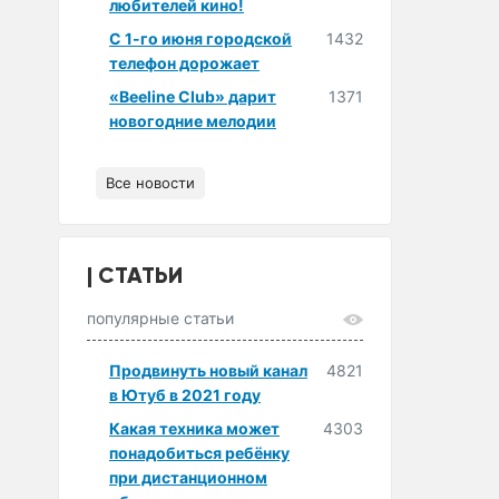
любителей кино!
С 1-го июня городской
1432
телефон дорожает
«Beeline Club» дарит
1371
новогодние мелодии
Все новости
СТАТЬИ
популярные статьи
Продвинуть новый канал
4821
в Ютуб в 2021 году
Какая техника может
4303
понадобиться ребёнку
при дистанционном