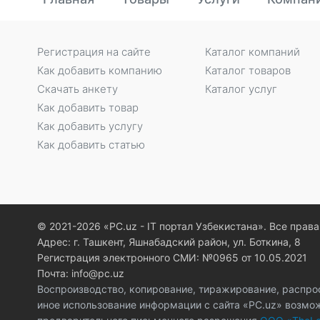
Регистрация на сайте
Каталог компаний
Как добавить компанию
Каталог товаров
Скачать анкету
Каталог услуг
Как добавить товар
Как добавить услугу
Как добавить статью
© 2021-2026 «PC.uz - IT портал Узбекистана». Все пра
Адрес: г. Ташкент, Яшнабадский район, ул. Боткина, 8
Регистрация электронного СМИ: №0965 от 10.05.2021
Почта: info@pc.uz
Воспроизводство, копирование, тиражирование, распро
иное использование информации с сайта «PC.uz» возмо