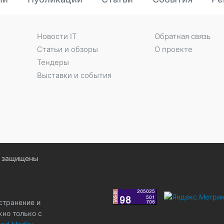
Новости IT
Обратная связь
Статьи и обзоры
О проекте
Тендеры
Выставки и события
ва защищены
странение и
жно только с