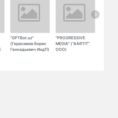
"GPTBot.uz"
"PROGRESSIVE
"ITGLOB
О
(Герасимов Борис
MEDIA" (“AARTIT”
(ITGLO
Е
Геннадьевич ИндП)
ООО)
ООО)