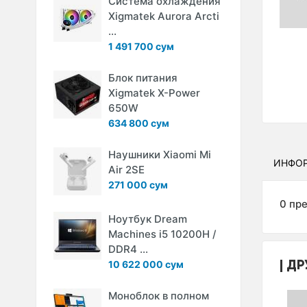
Система охлаждения
Xigmatek Aurora Arcti
...
1 491 700 сум
Блок питания
Xigmatek X-Power
650W
634 800 сум
Наушники Xiaomi Mi
ИНФО
Air 2SE
271 000 сум
0 пр
Ноутбук Dream
Machines i5 10200H /
DDR4 ...
ДР
10 622 000 сум
Моноблок в полном