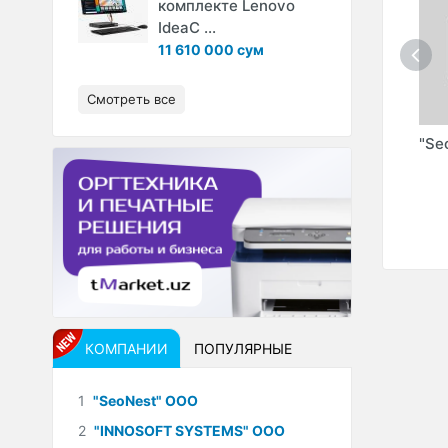
комплекте Lenovo
IdeaC ...
11 610 000 сум
Смотреть все
 ИндП
"CELION" (XAVFSIZ
"PROTOUCH"
"Se
TARMOQ" ООО)
(PROTOUCH UZ"
ООО)
КОМПАНИИ
ПОПУЛЯРНЫЕ
1
"SeoNest" ООО
2
"INNOSOFT SYSTEMS" ООО