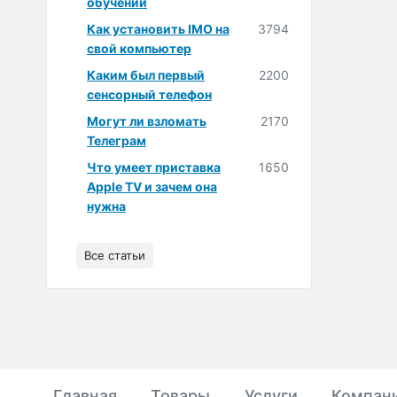
обучении
Как установить IMO на
3794
свой компьютер
Каким был первый
2200
сенсорный телефон
Могут ли взломать
2170
Телеграм
Что умеет приставка
1650
Apple TV и зачем она
нужна
Все статьи
Главная
Товары
Услуги
Компан